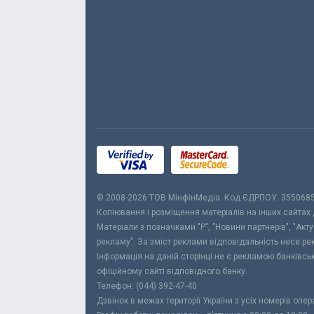
© 2008-2026 ТОВ МiнфiнМедiа. Код ЄДРПОУ: 355068
Копіювання і розміщення матеріалів на інших сайтах
Матеріали з позначками "Р", "Новини партнерів", "Акт
рекламу". За зміст реклами відповідальність несе р
Інформація на даній сторінці не є рекламою банківс
офіційному сайті відповідного банку.
Телефон: (044) 392-47-40
Дзвінок в межах території України з усіх номерів опе