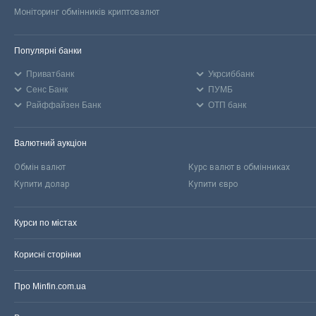
Моніторинг обмінників криптовалют
Популярні банки
Приватбанк
Укрсиббанк
Сенс Банк
ПУМБ
Райффайзен Банк
ОТП банк
Валютний аукціон
Обмін валют
Курс валют в обмінниках
Купити долар
Купити євро
Курси по містах
Корисні сторінки
Про Minfin.com.ua