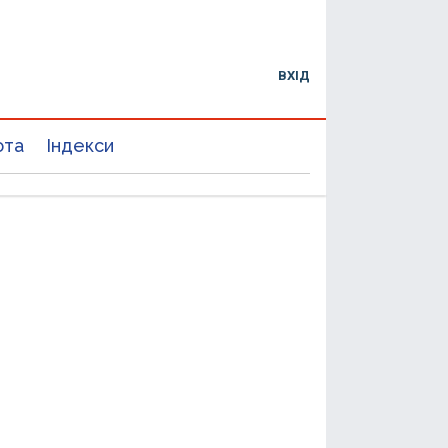
ВХІД
юта
Індекси