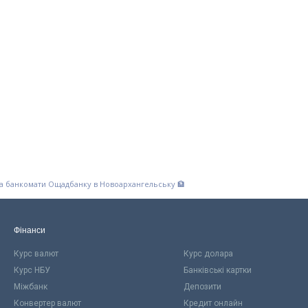
та банкомати Ощадбанку в Новоархангельську 🏦
Фінанси
Курс валют
Курс долара
Курс НБУ
Банківські картки
Міжбанк
Депозити
Конвертер валют
Кредит онлайн