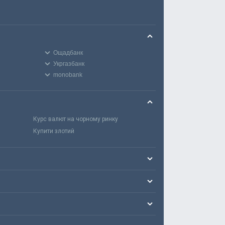
Ощадбанк
Укргазбанк
monobank
Курс валют на чорному ринку
Купити злотий