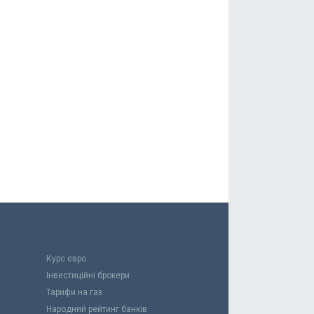
Курс євро
Інвестиційні брокери
Тарифи на газ
Народний рейтинг банків