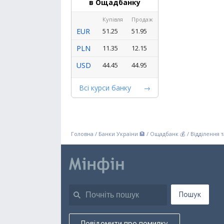
в Ощадбанку
Купівля
Продаж
EUR
51.25
51.95
PLN
11.35
12.15
USD
44.45
44.95
Всі курси банку
Головна
/
Банки України 🏦
/
Ощадбанк 💰
/
Відділення 
Пошук
Повідомити про помилку