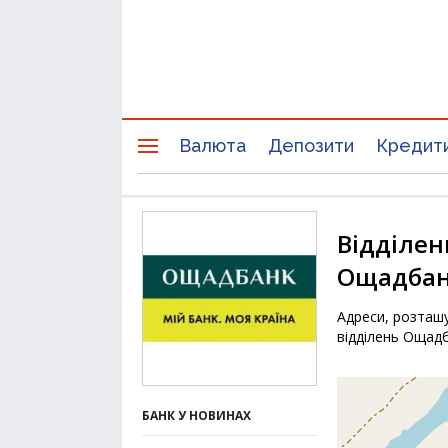
Валюта
Депозити
Кредит
Відділен
Ощадбан
Адреси, розташу
відділень Ощад
БАНК У НОВИНАХ