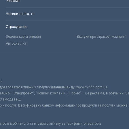
Реклама
Новини та статті
Страхування
Зелена карта онлайн
Відгуки про страхові компанії
Автоцивілка
59
 дозволяється тільки з гіперпосиланням виду: www.minfin.com.ua
уально", "Спецпроект", "Новини компаній", "Промо" – це реклама, в розумінні З
екламодавець.
ьких послуг. Верифіковану банком інформацію про продукти та послуги можна
раторів мобільного та міського зв’язку за тарифами операторів