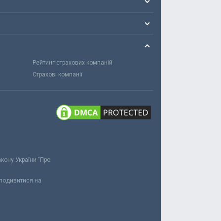
Рейтинг страхових компаній
Страхові компанії
акону України "Про
 подивитися на