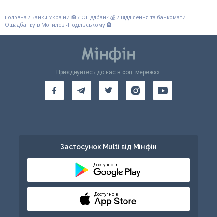
Головна
/
Банки України 🏦
/
Ощадбанк 💰
/
Відділення та банкомати
Ощадбанку в Могилеві-Подільському 🏦
Приєднуйтесь до нас в соц. мережах:
Застосунок Multi від Мінфін
Доступно в
Доступно в