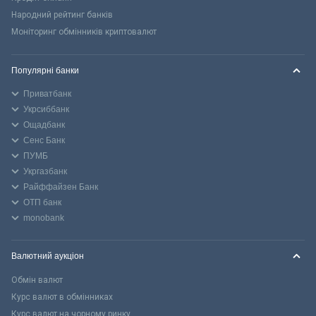
Народний рейтинг банків
Моніторинг обмінників криптовалют
Популярні банки
Приватбанк
Укрсиббанк
Ощадбанк
Сенс Банк
ПУМБ
Укргазбанк
Райффайзен Банк
ОТП банк
monobank
Валютний аукціон
Обмін валют
Курс валют в обмінниках
Курс валют на чорному ринку