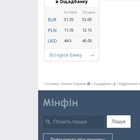
в Ощадбанку
Купівля
Продаж
EUR
51.35
52.05
PLN
11.35
12.15
USD
44.5
45.05
Всі курси банку
Головна
/
Банки України 🏦
/
Ощадбанк 💰
/
Відділення 
Пошук
Повідомити про помилку