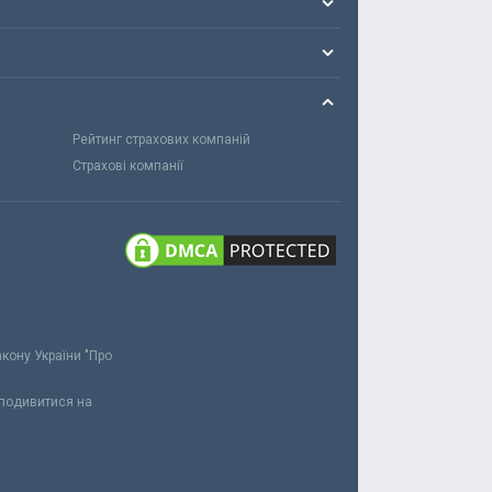
Рейтинг страхових компаній
Страхові компанії
акону України "Про
 подивитися на