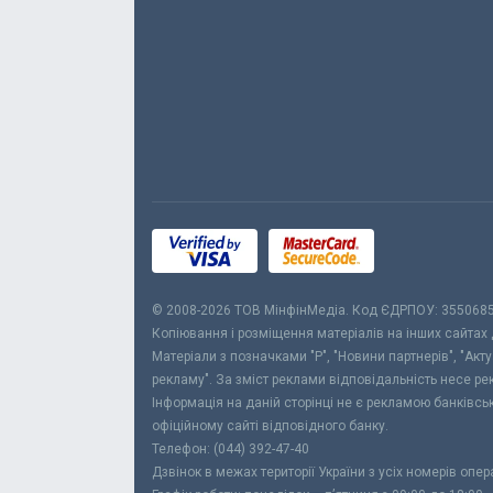
© 2008-2026 ТОВ МiнфiнМедiа. Код ЄДРПОУ: 355068
Копіювання і розміщення матеріалів на інших сайтах
Матеріали з позначками "Р", "Новини партнерів", "Акт
рекламу". За зміст реклами відповідальність несе р
Інформація на даній сторінці не є рекламою банківс
офіційному сайті відповідного банку.
Телефон: (044) 392-47-40
Дзвінок в межах території України з усіх номерів опе