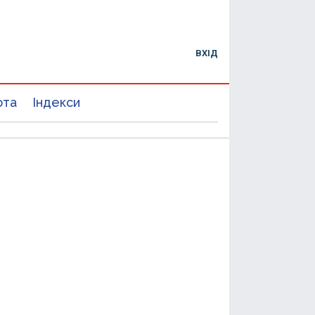
ВХІД
юта
Індекси