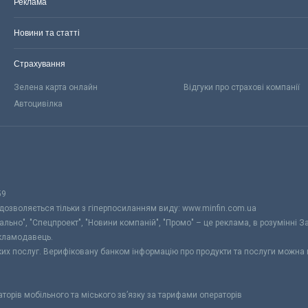
Реклама
Новини та статті
Страхування
Зелена карта онлайн
Відгуки про страхові компанії
Автоцивілка
59
 дозволяється тільки з гіперпосиланням виду: www.minfin.com.ua
уально", "Спецпроект", "Новини компаній", "Промо" – це реклама, в розумінні З
екламодавець.
ьких послуг. Верифіковану банком інформацію про продукти та послуги можна
раторів мобільного та міського зв’язку за тарифами операторів