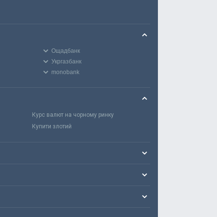
Ощадбанк
Укргазбанк
monobank
Курс валют на чорному ринку
Купити злотий