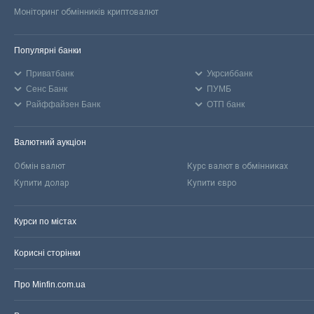
Моніторинг обмінників криптовалют
Популярні банки
Приватбанк
Укрсиббанк
Сенс Банк
ПУМБ
Райффайзен Банк
ОТП банк
Валютний аукціон
Обмін валют
Курс валют в обмінниках
Купити долар
Купити євро
Курси по містах
Корисні сторінки
Про Minfin.com.ua