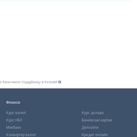
та банкомати Ощадбанку в Козовій 🏦
Фінанси
Курс валют
Курс долара
Курс НБУ
Банківські картки
Міжбанк
Депозити
Конвертер валют
Кредит онлайн