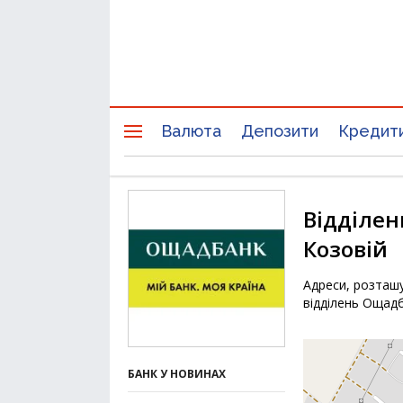
Валюта
Депозити
Кредит
Відділен
Козовій
Адреси, розташу
відділень Ощадб
БАНК У НОВИНАХ