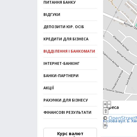
ПИТАННЯ БАНКУ
ВІДГУКИ
ДЕПОЗИТИ ЮР. ОСІБ
КРЕДИТИ ДЛЯ БІЗНЕСА
ВІДДІЛЕННЯ І БАНКОМАТИ
ІНТЕРНЕТ-БАНКІНГ
БАНКИ-ПАРТНЕРИ
АКЦІЇ
РАХУНКИ ДЛЯ БІЗНЕСУ
+
−
Адреса
⇧
ФІНАНСОВІ РЕЗУЛЬТАТИ
©
OpenStree
Козова вул. Б. Х
»
10
Курс валют