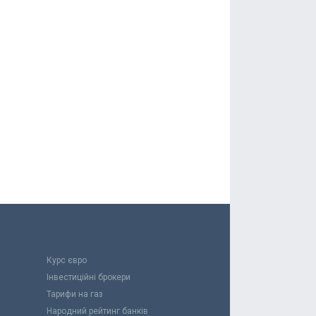
Курс євро
Інвестиційні брокери
Тарифи на газ
Народний рейтинг банків