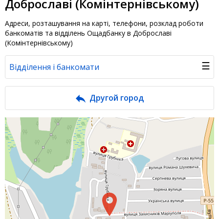
Доброславі (Комінтернівському)
Адреси, розташування на карті, телефони, розклад роботи
банкоматів та відділень Ощадбанку в Доброславі
(Комінтернівському)
☰
Відділення і банкомати
Банк у новинах
Другой город
Питання банку
Відгуки
Депозити юр. осіб
Кредити для бізнеса
Інтернет-банкінг