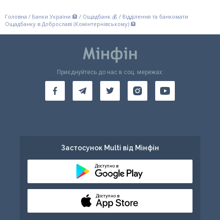
Головна
/
Банки України 🏦
/
Ощадбанк 💰
/
Відділення та банкомати
Ощадбанку в Доброславі (Комінтернівському) 🏦
Приєднуйтесь до нас в соц. мережах:
Застосунок Multi від Мінфін
Доступно в
Доступно в