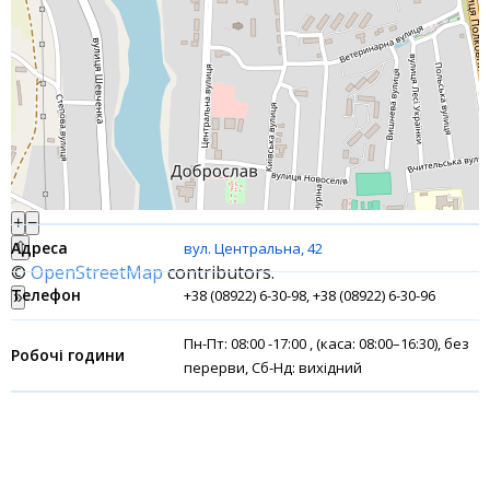
Банки-партнери
Акції
Рахунки для бізнесу
Фінансові результати
+
−
⇧
вул. Центральна, 42
©
OpenStreetMap
contributors.
+38 (08922) 6-30-98, +38 (08922) 6-30-96
»
Пн-Пт: 08:00 -17:00 , (каса: 08:00–16:30), без
перерви, Сб-Нд: вихідний