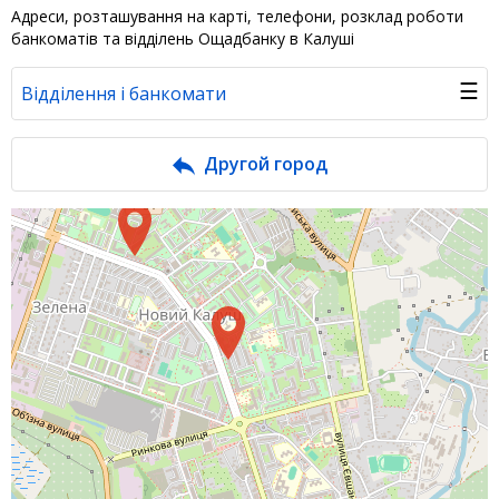
Адреси, розташування на карті, телефони, розклад роботи
банкоматів та відділень Ощадбанку в Калуші
☰
Відділення і банкомати
Банк у новинах
Другой город
Питання банку
Відгуки
Депозити юр. осіб
Кредити для бізнеса
Інтернет-банкінг
Банки-партнери