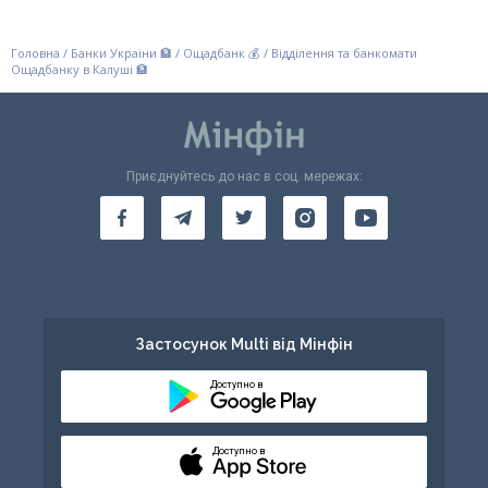
Головна
/
Банки України 🏦
/
Ощадбанк 💰
/
Відділення та банкомати
Ощадбанку в Калуші 🏦
Приєднуйтесь до нас в соц. мережах:
Застосунок Multi від Мінфін
Доступно в
Доступно в