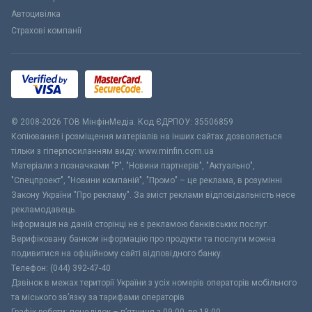
Автоцивілка
Страхові компанії
© 2008-2026 ТОВ МiнфiнМедiа. Код ЄДРПОУ: 35506859
Копіювання і розміщення матеріалів на інших сайтах дозволяється
тільки з гіперпосиланням виду: www.minfin.com.ua
Матеріали з позначками "Р", "Новини партнерів", "Актуально",
"Спецпроект", "Новини компаній", "Промо" – це реклама, в розумінні
Закону України "Про рекламу". За зміст реклами відповідальність несе
рекламодавець.
Інформація на даній сторінці не є рекламою банківських послуг.
Верифіковану банком інформацію про продукти та послуги можна
подивитися на офіційному сайті відповідного банку.
Телефон: (044) 392-47-40
Дзвінок в межах території України з усіх номерів операторів мобільного
та міського зв’язку за тарифами операторів
Графік роботи: понеділок – п’ятниця з 09:00 до 18:00