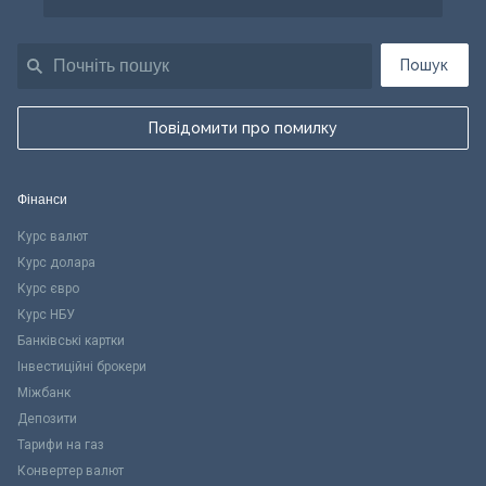
Пошук
Повідомити про помилку
Фінанси
Курс валют
Курс долара
Курс євро
Курс НБУ
Банківські картки
Інвестиційні брокери
Міжбанк
Депозити
Тарифи на газ
Конвертер валют