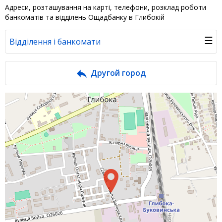
Адреси, розташування на карті, телефони, розклад роботи
банкоматів та відділень Ощадбанку в Глибокій
☰
Відділення і банкомати
Банк у новинах
Другой город
Питання банку
Відгуки
Депозити юр. осіб
Кредити для бізнеса
Інтернет-банкінг
Банки-партнери