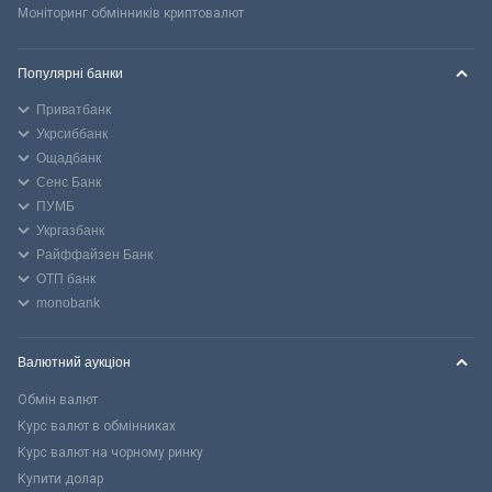
Моніторинг обмінників криптовалют
Популярні банки
Приватбанк
Укрсиббанк
Ощадбанк
Сенс Банк
ПУМБ
Укргазбанк
Райффайзен Банк
ОТП банк
monobank
Валютний аукціон
Обмін валют
Курс валют в обмінниках
Курс валют на чорному ринку
Купити долар