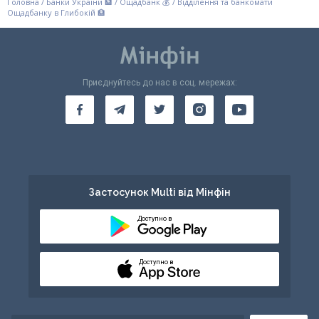
Головна
/
Банки України 🏦
/
Ощадбанк 💰
/
Відділення та банкомати
Ощадбанку в Глибокій 🏦
Приєднуйтесь до нас в соц. мережах:
Застосунок Multi від Мінфін
Доступно в
Доступно в