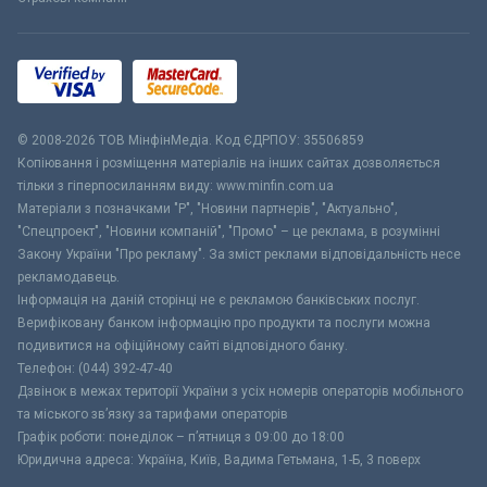
© 2008-2026 ТОВ МiнфiнМедiа. Код ЄДРПОУ: 35506859
Копіювання і розміщення матеріалів на інших сайтах дозволяється
тільки з гіперпосиланням виду: www.minfin.com.ua
Матеріали з позначками "Р", "Новини партнерів", "Актуально",
"Спецпроект", "Новини компаній", "Промо" – це реклама, в розумінні
Закону України "Про рекламу". За зміст реклами відповідальність несе
рекламодавець.
Інформація на даній сторінці не є рекламою банківських послуг.
Верифіковану банком інформацію про продукти та послуги можна
подивитися на офіційному сайті відповідного банку.
Телефон: (044) 392-47-40
Дзвінок в межах території України з усіх номерів операторів мобільного
та міського зв’язку за тарифами операторів
Графік роботи: понеділок – п’ятниця з 09:00 до 18:00
Юридична адреса: Україна, Київ, Вадима Гетьмана, 1-Б, 3 поверх