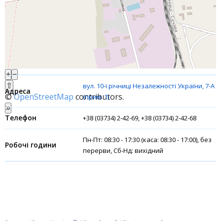
Акції
Рахунки для бізнесу
Фінансові результати
+
−
⇧
вул. 10-ї річниці Незалежності України, 7-А
©
OpenStreetMap
contributors.
(прим. 1)
»
+38 (03734) 2-42-69, +38 (03734) 2-42-68
Пн-Пт: 08:30 - 17:30 (каса: 08:30 - 17:00), без
перерви, Сб-Нд: вихідний