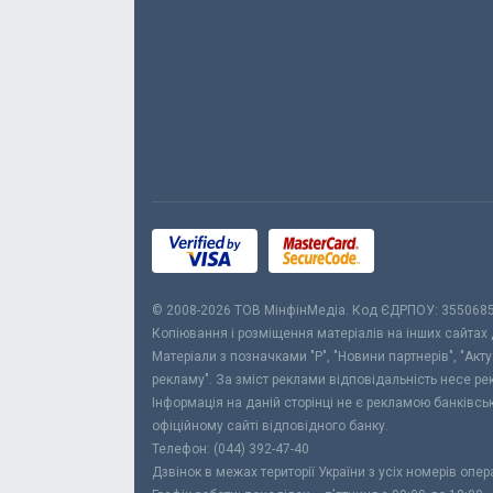
© 2008-2026 ТОВ МiнфiнМедiа. Код ЄДРПОУ: 355068
Копіювання і розміщення матеріалів на інших сайтах
Матеріали з позначками "Р", "Новини партнерів", "Акт
рекламу". За зміст реклами відповідальність несе р
Інформація на даній сторінці не є рекламою банківс
офіційному сайті відповідного банку.
Телефон: (044) 392-47-40
Дзвінок в межах території України з усіх номерів опе