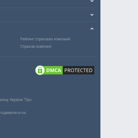
Рейтинг страхових компаній
Страхові компанії
акону України "Про
 подивитися на