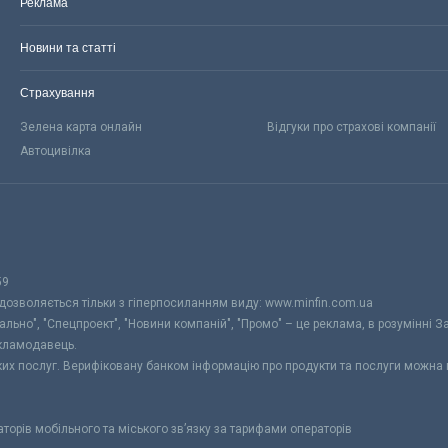
Реклама
Новини та статті
Страхування
Зелена карта онлайн
Відгуки про страхові компанії
Автоцивілка
59
 дозволяється тільки з гіперпосиланням виду: www.minfin.com.ua
уально", "Спецпроект", "Новини компаній", "Промо" – це реклама, в розумінні З
екламодавець.
ьких послуг. Верифіковану банком інформацію про продукти та послуги можна
раторів мобільного та міського зв’язку за тарифами операторів