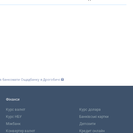
та банкомати Ощадбанку в Дрогобичі 🏦
Фінанси
Курс валют
Курс долара
Курс НБУ
Банківські картки
Міжбанк
Депозити
Конвертер валют
Кредит онлайн