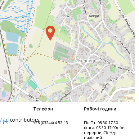
Телефон
Робочі години
tMap
contributors.
н Т.
+38 (03244) 4-52-13
Пн-Пт: 08:30-17:30
(каса: 08:30-17:00), без
перерви, Сб-Нд:
вихідний