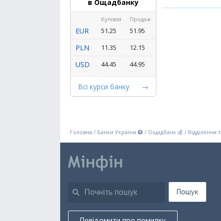
в Ощадбанку
Купівля
Продаж
EUR
51.25
51.95
PLN
11.35
12.15
USD
44.45
44.95
Всі курси банку
Головна
/
Банки України 🏦
/
Ощадбанк 💰
/
Відділення 
Пошук
Повідомити про помилку