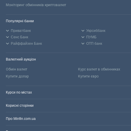
Моніторинг обмінників криптовалют
Популярні банки
Приватбанк
Укрсиббанк
Сенс Банк
ПУМБ
Райффайзен Банк
ОТП банк
Валютний аукціон
Обмін валют
Курс валют в обмінниках
Купити долар
Купити євро
Курси по містах
Корисні сторінки
Про Minfin.com.ua