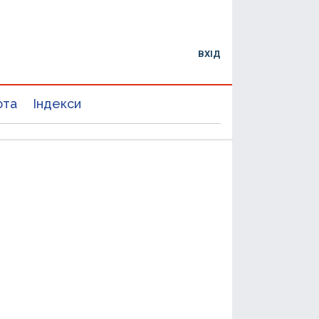
ВХІД
юта
Індекси