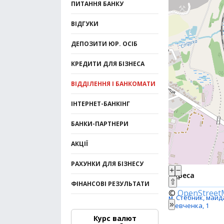
ПИТАННЯ БАНКУ
ВІДГУКИ
ДЕПОЗИТИ ЮР. ОСІБ
КРЕДИТИ ДЛЯ БІЗНЕСА
ВІДДІЛЕННЯ І БАНКОМАТИ
ІНТЕРНЕТ-БАНКІНГ
БАНКИ-ПАРТНЕРИ
АКЦІЇ
РАХУНКИ ДЛЯ БІЗНЕСУ
+
−
Адреса
⇧
ФІНАНСОВІ РЕЗУЛЬТАТИ
©
OpenStree
м. Стебник, майда
»
Шевченка, 1
Курс валют