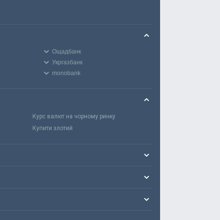
Ощадбанк
Укргазбанк
monobank
Курс валют на чорному ринку
Купити злотий