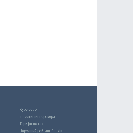
Курс євро
Інвестиційні брокери
Тарифи на газ
Народний рейтинг банків