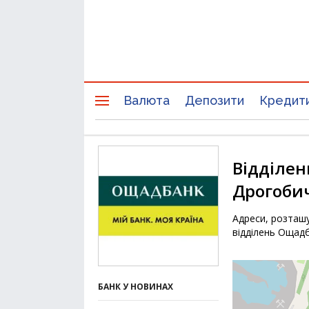
Валюта
Депозити
Кредит
Відділен
Дрогоби
Адреси, розташу
відділень Ощадб
БАНК У НОВИНАХ