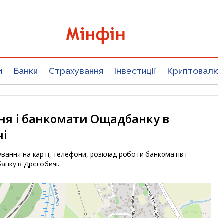
и
Банки
Страхування
Інвестиції
Криптовал
ня і банкомати Ощадбанку в
чі
вання на карті, телефони, розклад роботи банкоматів і
анку в Дрогобичі.