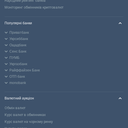
Народний рейтинг банків
Моніторинг обмінників криптовалют
Популярні банки
Приватбанк
Укрсиббанк
Ощадбанк
Сенс Банк
ПУМБ
Укргазбанк
Райффайзен Банк
ОТП банк
monobank
Валютний аукціон
Обмін валют
Курс валют в обмінниках
Курс валют на чорному ринку