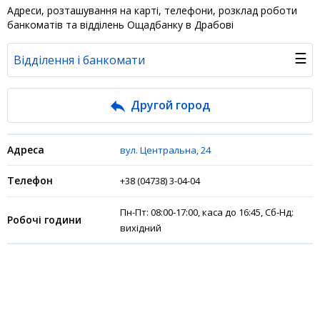
Адреси, розташування на карті, телефони, розклад роботи
банкоматів та відділень Ощадбанку в Драбові
☰
Відділення і банкомати
Банк у новинах
Другой город
Питання банку
вул. Центральна, 24
Відгуки
+38 (04738) 3-04-04
Депозити юр. осіб
Пн-Пт: 08:00-17:00, каса до 16:45, Сб-Нд:
вихідний
Кредити для бізнеса
Інтернет-банкінг
Банки-партнери