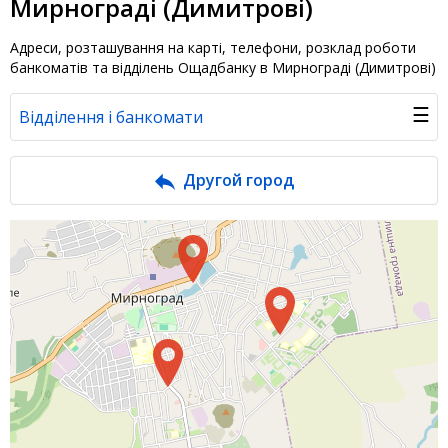
Мирнограді (Димитрові)
Адреси, розташування на карті, телефони, розклад роботи
банкоматів та відділень Ощадбанку в Мирнограді (Димитрові)
☰
Відділення і банкомати
Банк у новинах
Другой город
Питання банку
Відгуки
Депозити юр. осіб
Кредити для бізнеса
Інтернет-банкінг