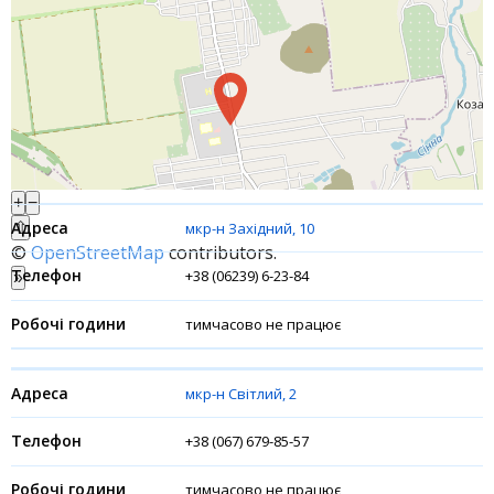
Банки-партнери
Акції
Рахунки для бізнесу
Фінансові результати
+
−
⇧
мкр-н Західний, 10
©
OpenStreetMap
contributors.
+38 (06239) 6-23-84
»
тимчасово не працює
мкр-н Світлий, 2
+38 (067) 679-85-57
тимчасово не працює