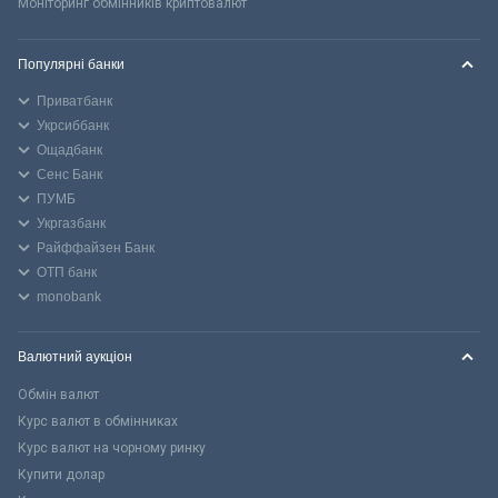
Моніторинг обмінників криптовалют
Популярні банки
Приватбанк
Укрсиббанк
Ощадбанк
Сенс Банк
ПУМБ
Укргазбанк
Райффайзен Банк
ОТП банк
monobank
Валютний аукціон
Обмін валют
Курс валют в обмінниках
Курс валют на чорному ринку
Купити долар