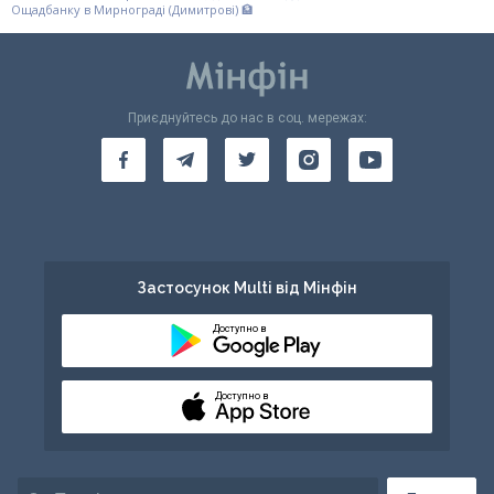
Ощадбанку в Мирнограді (Димитрові) 🏦
Приєднуйтесь до нас в соц. мережах:
Застосунок Multi від Мінфін
Доступно в
Доступно в