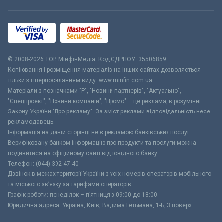
© 2008-2026 ТОВ МiнфiнМедiа. Код ЄДРПОУ: 35506859
Копіювання і розміщення матеріалів на інших сайтах дозволяється
тільки з гіперпосиланням виду: www.minfin.com.ua
Матеріали з позначками "Р", "Новини партнерів", "Актуально",
"Спецпроект", "Новини компаній", "Промо" – це реклама, в розумінні
Закону України "Про рекламу". За зміст реклами відповідальність несе
рекламодавець.
Інформація на даній сторінці не є рекламою банківських послуг.
Верифіковану банком інформацію про продукти та послуги можна
подивитися на офіційному сайті відповідного банку.
Телефон: (044) 392-47-40
Дзвінок в межах території України з усіх номерів операторів мобільного
та міського зв’язку за тарифами операторів
Графік роботи: понеділок – п’ятниця з 09:00 до 18:00
Юридична адреса: Україна, Київ, Вадима Гетьмана, 1-Б, 3 поверх