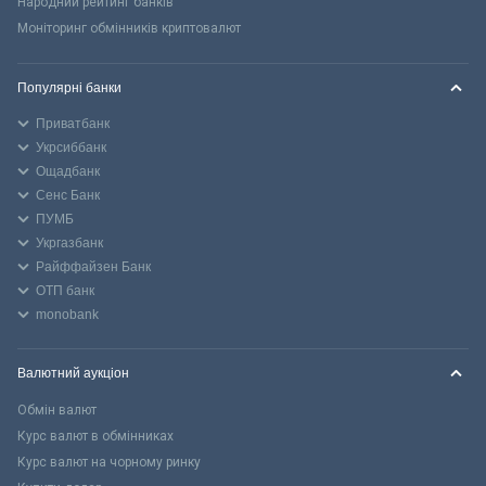
Народний рейтинг банків
Моніторинг обмінників криптовалют
Популярні банки
Приватбанк
Укрсиббанк
Ощадбанк
Сенс Банк
ПУМБ
Укргазбанк
Райффайзен Банк
ОТП банк
monobank
Валютний аукціон
Обмін валют
Курс валют в обмінниках
Курс валют на чорному ринку