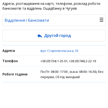
Адреси, розташування на карті, телефони, розклад роботи
банкоматів та відділень Ощадбанку в Чугуєві
☰
Відділення і банкомати
Банк у новинах
Другой город
Питання банку
вул. Старонікольська, 33
Відгуки
+38 (05734) 1-35-01, +38 (05746) 2-22-19
Депозити юр. осіб
Пн-Пт: 08:00 -17:00 , (каса: 08:00–16:30), без
перерви, Сб-Нд: вихідний
Кредити для бізнеса
Інтернет-банкінг
Банки-партнери