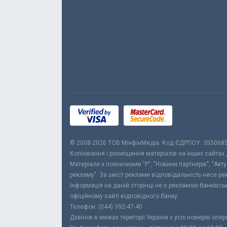
© 2008-2026 ТОВ МiнфiнМедiа. Код ЄДРПОУ: 355068
Копіювання і розміщення матеріалів на інших сайтах
Матеріали з позначками "Р", "Новини партнерів", "Акт
рекламу". За зміст реклами відповідальність несе р
Інформація на даній сторінці не є рекламою банківс
офіційному сайті відповідного банку.
Телефон: (044) 392-47-40
Дзвінок в межах території України з усіх номерів опе