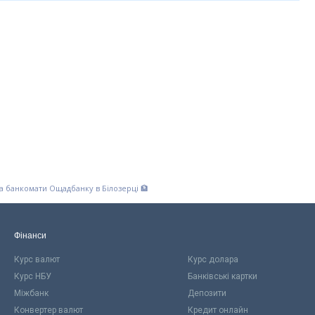
та банкомати Ощадбанку в Білозерці 🏦
Фінанси
Курс валют
Курс долара
Курс НБУ
Банківські картки
Міжбанк
Депозити
Конвертер валют
Кредит онлайн