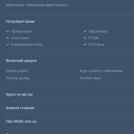
Моніторинг обмінників криптовалют
Популярні банки
Приватбанк
Укрсиббанк
Сенс Банк
ПУМБ
Райффайзен Банк
ОТП банк
Валютний аукціон
Обмін валют
Курс валют в обмінниках
Купити долар
Купити євро
Курси по містах
Корисні сторінки
Про Minfin.com.ua