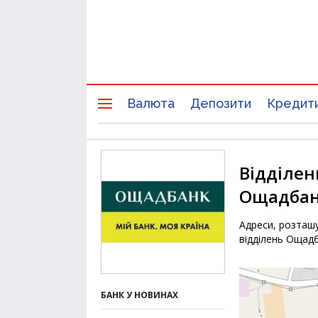
Валюта
Депозити
Кредит
Відділен
Ощадбанк
Адреси, розташу
відділень Ощадб
БАНК У НОВИНАХ