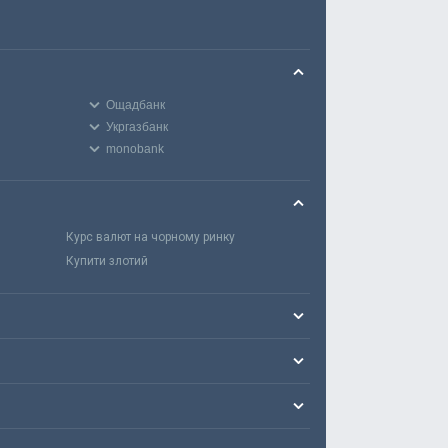
Ощадбанк
Укргазбанк
monobank
Курс валют на чорному ринку
Купити злотий