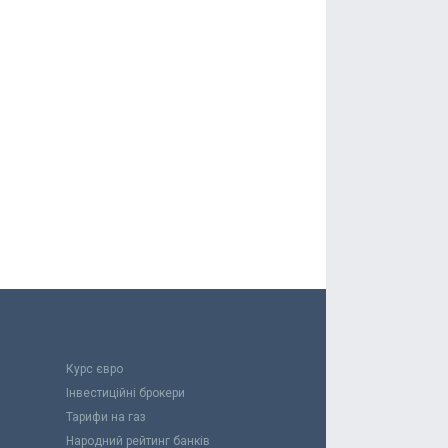
Курс євро
Інвестиційні брокери
Тарифи на газ
Народний рейтинг банків