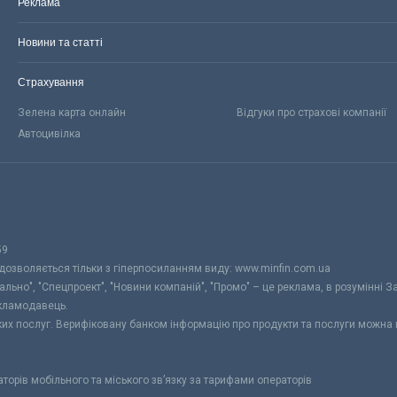
Реклама
Новини та статті
Страхування
Зелена карта онлайн
Відгуки про страхові компанії
Автоцивілка
59
 дозволяється тільки з гіперпосиланням виду: www.minfin.com.ua
уально", "Спецпроект", "Новини компаній", "Промо" – це реклама, в розумінні З
екламодавець.
ьких послуг. Верифіковану банком інформацію про продукти та послуги можна
раторів мобільного та міського зв’язку за тарифами операторів