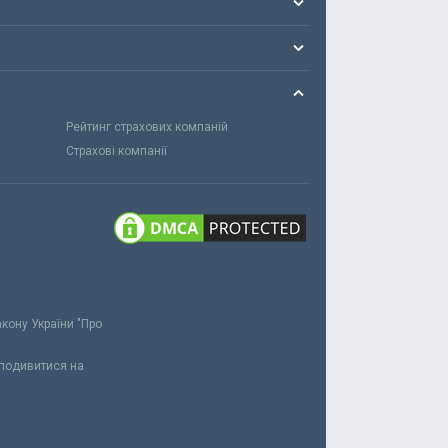
Рейтинг страхових компаній
Страхові компанії
акону України "Про
 подивитися на