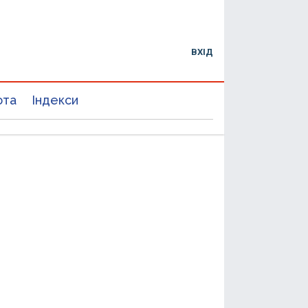
ВХІД
юта
Індекси