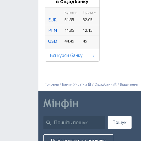
в Ощадбанку
Купівля
Продаж
EUR
51.35
52.05
PLN
11.35
12.15
USD
44.45
45
Всі курси банку
Головна
/
Банки України 🏦
/
Ощадбанк 💰
/
Відділення 
Пошук
Повідомити про помилку