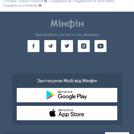
Головна
/
Банки України 🏦
/
Ощадбанк 💰
/
Відділення та банкомати
Ощадбанку в Біляївці 🏦
Приєднуйтесь до нас в соц. мережах:
Застосунок Multi від Мінфін
Доступно в
Доступно в