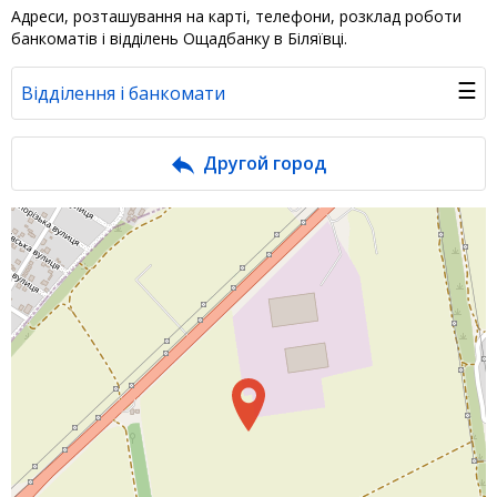
Адреси, розташування на карті, телефони, розклад роботи
банкоматів і відділень Ощадбанку в Біляївці.
☰
Відділення і банкомати
Банк у новинах
Другой город
Питання банку
Відгуки
Депозити юр. осіб
Кредити для бізнеса
Інтернет-банкінг
Банки-партнери