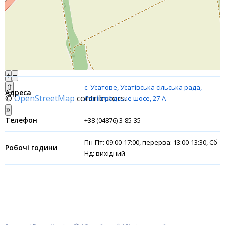
Акції
Рахунки для бізнесу
Фінансові результати
+
−
⇧
с. Усатове, Усатівська сільська рада,
©
OpenStreetMap
contributors.
Ленінградське шосе, 27-А
»
+38 (04876) 3-85-35
Пн-Пт: 09:00-17:00, перерва: 13:00-13:30, Сб-
Нд: вихідний