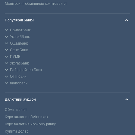
Моніторинг обмінників криптовалют
Популярні банки
Приватбанк
Укрсиббанк
Ощадбанк
Сенс Банк
ПУМБ
Укргазбанк
Райффайзен Банк
ОТП банк
monobank
Валютний аукціон
Обмін валют
Курс валют в обмінниках
Курс валют на чорному ринку
Купити долар