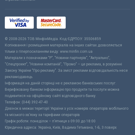
© 2008-2026 ТОВ МiнфiнМедiа. Код ЄДРПОУ: 35506859
Копіювання і розміщення матеріалів на інших сайтах дозволяється
тільки з гіперпосиланням виду: www.minfin.com.ua
Матеріали з позначками "Р", "Новини партнерів", "Актуально",
"Спецпроект", "Новини компаній", "Промо" – це реклама, в розумінні
Закону України "Про рекламу". За зміст реклами відповідальність несе
рекламодавець.
Інформація на даній сторінці не є рекламою банківських послуг.
Верифіковану банком інформацію про продукти та послуги можна
подивитися на офіційному сайті відповідного банку.
Телефон: (044) 392-47-40
Дзвінок в межах території України з усіх номерів операторів мобільного
та міського зв’язку за тарифами операторів
Графік роботи: понеділок – п’ятниця з 09:00 до 18:00
Юридична адреса: Україна, Київ, Вадима Гетьмана, 1-Б, 3 поверх