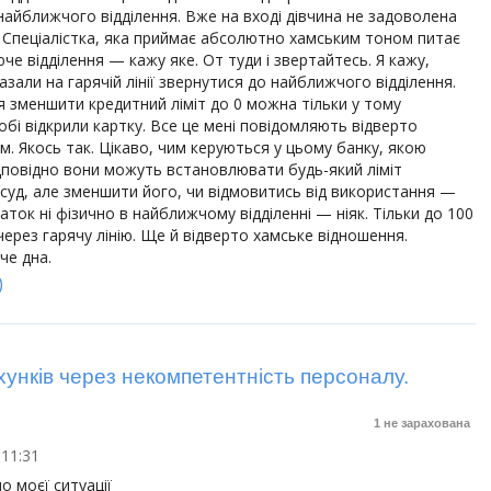
айближчого відділення. Вже на вході дівчина не задоволена
 Спеціалістка, яка приймає абсолютно хамським тоном питає
че відділення — кажу яке. От туди і звертайтесь. Я кажу,
азали на гарячій лінії звернутися до найближчого відділення.
я зменшити кредитний ліміт до 0 можна тільки у тому
 тобі відкрили картку. Все це мені повідомляють відверто
. Якось так. Цікаво, чим керуються у цьому банку, якою
дповідно вони можуть встановлювати будь-який ліміт
суд, але зменшити його, чи відмовитись від використання —
даток ні фізично в найближчому відділенні — ніяк. Тільки до 100
и через гарячу лінію. Ще й відверто хамське відношення.
че дна.
)
хунків через некомпетентність персоналу.
1 не зарахована
 11:31
о моєї ситуації