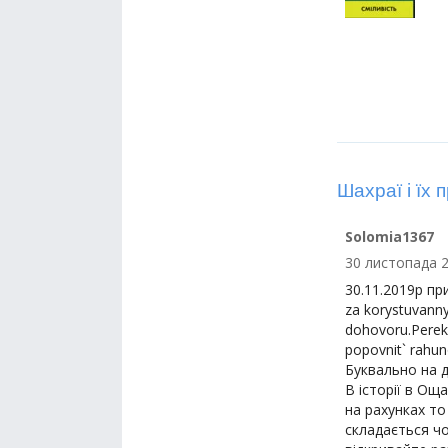
Шахраї і їх 
Solomia1367
30 листопада 2
30.11.2019р пр
za korystuvann
dohovoru.Pereko
popovnit` rahun
Буквально на д
В історії в Ощ
на рахунках то
складається чо