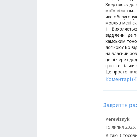
Звертаюсь до н
моїм візитом…
яке обслуговую
мовляв мені ск
Ні. Виявляєтьс
відділенні, де
хамським тоном
логікою? Бо ві
на власний роз
це ні через до
грн і те тільк
Це просто ниж
Коментарі (4
Закриття ра
Pereviznyk
15 липня 2025,
Вітаю. Стосовн