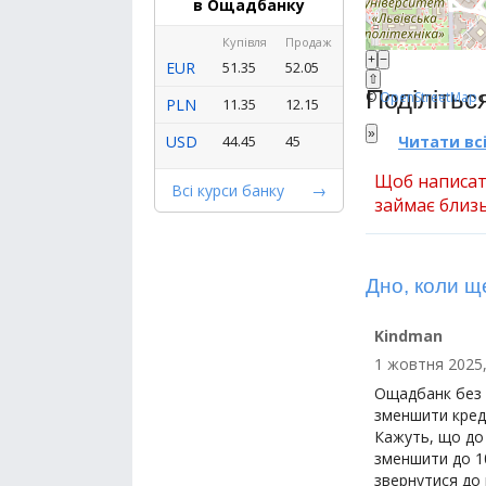
в Ощадбанку
Купівля
Продаж
+
−
EUR
51.35
52.05
⇧
Поділітьс
©
OpenStreetMap
c
PLN
11.35
12.15
»
Читати всі
USD
44.45
45
Щоб написат
Всі курси банку
займає близь
Дно, коли щ
Kindman
1 жовтня 2025,
Ощадбанк без д
зменшити креди
Кажуть, що до
зменшити до 10
звернутися до 