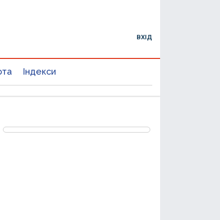
ВХІД
юта
Індекси