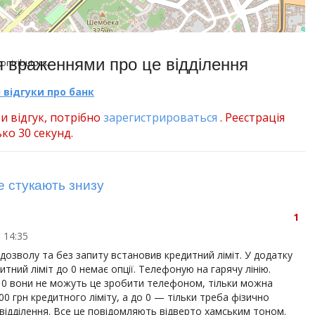
я враженнями про це відділення
ontributors.
 відгуки про банк
и відгук, потрібно
зарегистрироваться
. Реєстрація
ко 30 секунд.
е стукають знизу
1
 14:35
озволу та без запиту встановив кредитний ліміт. У додатку
тний ліміт до 0 немає опції. Телефоную на гарячу лінію.
 0 вони не можуть це зробити телефоном, тільки можна
0 грн кредитного ліміту, а до 0 — тільки треба фізично
відділення. Все це повідомляють відверто хамським тоном.