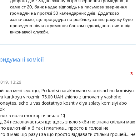
Доброго дня! Згідно закону «Про звернення громадян», а
саме ст 20, банк надає відповідь на письмове звернення
громадян на протязі 30 календарних днів. Додатково
зазначаємо, що процедура по розблокуванню рахунку буде
проведена після отримання банком відповідного листа від
виконавчої служби.
придумані комісії
3
019, 13:26
ийшла мені смс що, Po kartsi narakhovano scomisachnu komisiyu
ya kartkoyu v rozmiri 75.00 UAH zhidno z umovamy vashoho
naytes, scho u vas dostatnyo koshtiv dlya splaty komisiyi abo
ok.
нях з валютної карти зняло 1$
ад 24 незазначається що щось зняло якби не знала скільки маю
 по валютній я б так і платила… просто в голові не
го я маю що разу і за що просто віддавати стільки грошей… не