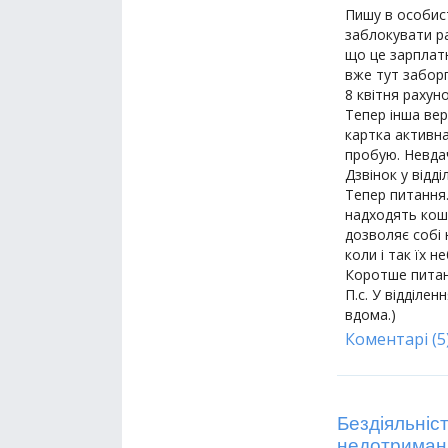
Пишу в особист
заблокувати р
що це зарплатн
вже тут заборг
8 квітня рахун
Тепер інша вер
картка активна
пробую. Невдач
Дзвінок у відд
Тепер питання
надходять кош
дозволяє собі 
коли і так їх н
Коротше питан
П.с. У відділе
вдома.)
Коментарі (5
Бездіяльніс
недотриманн