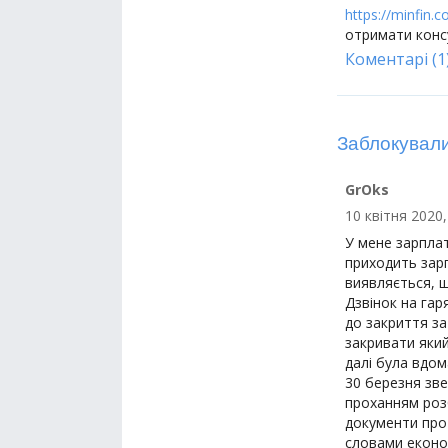
https://minfin
отримати конс
Коментарі (1
Заблокували
GrOks
10 квітня 2020,
У мене зарплат
приходить зарп
виявляється, щ
Дзвінок на гар
до закриття за
закривати який
далі була вдом
30 березня звер
проханням роз
документи про 
словами еконо