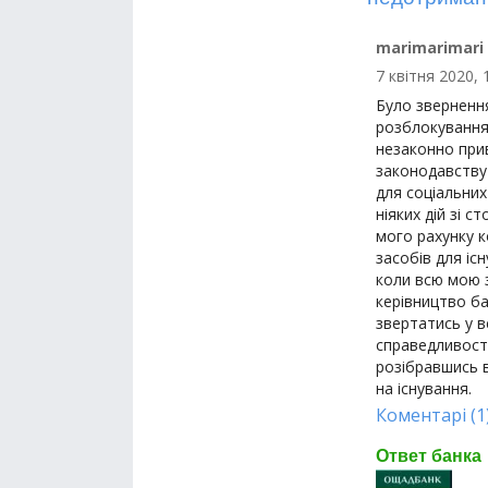
marimarimari
7 квітня 2020, 
Було зверненн
розблокування
незаконно при
законодавству 
для соціальни
ніяких дій зі 
мого рахунку 
засобів для іс
коли всю мою з
керівництво ба
звертатись у в
справедливості
розібравшись в
на існування.
Коментарі (1
Ответ банка