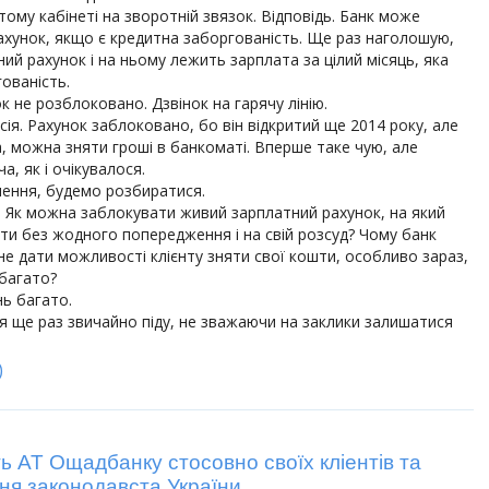
ому кабінеті на зворотній звязок. Відповідь. Банк може
ахунок, якщо є кредитна заборгованість. Ще раз наголошую,
ий рахунок і на ньому лежить зарплата за цілий місяць, яка
ованість.
ок не розблоковано. Дзвінок на гарячу лінію.
сія. Рахунок заблоковано, бо він відкритий ще 2014 року, але
, можна зняти гроші в банкоматі. Вперше таке чую, але
а, як і очікувалося.
ілення, будемо розбиратися.
. Як можна заблокувати живий зарплатний рахунок, на який
ти без жодного попередження і на свій розсуд? Чому банк
не дати можливості клієнту зняти свої кошти, особливо зараз,
ебагато?
ь багато.
ння ще раз звичайно піду, не зважаючи на заклики залишатися
)
ть АТ Ощадбанку стосовно своїх кліентів та
я законодавста України.