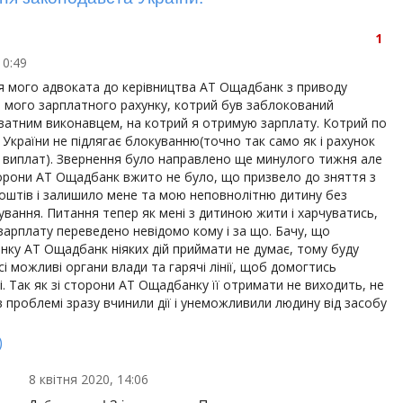
1
10:49
я мого адвоката до керівництва АТ Ощадбанк з приводу
 мого зарплатного рахунку, котрий був заблокований
ватним виконавцем, на котрий я отримую зарплату. Котрий по
України не підлягає блокуванню(точно так само як і рахунок
х виплат). Звернення було направлено ще минулого тижня але
сторони АТ Ощадбанк вжито не було, що призвело до зняття з
коштів і залишило мене та мою неповнолітню дитину без
нування. Питання тепер як мені з дитиною жити і харчуватись,
арплату переведено невідомо кому і за що. Бачу, що
нку АТ Ощадбанк ніяких дій приймати не думає, тому буду
сі можливі органи влади та гарячі лінії, щоб домогтись
. Так як зі сторони АТ Ощадбанку її отримати не виходить, не
 проблемі зразу вчинили дії і унеможливили людину від засобу
)
8 квітня 2020, 14:06