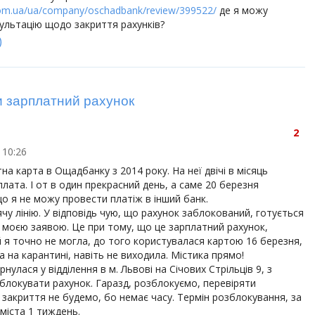
.com.ua/ua/company/oschadbank/review/399522/
де я можу
ультацію щодо закриття рахунків?
)
 зарплатний рахунок
2
 10:26
на карта в Ощадбанку з 2014 року. На неї двічі в місяць
лата. І от в один прекрасний день, а саме 20 березня
о я не можу провести платіж в інший банк.
ячу лінію. У відповідь чую, що рахунок заблокований, готується
 моєю заявою. Це при тому, що це зарплатний рахунок,
 я точно не могла, до того користувалася картою 16 березня,
а на карантині, навіть не виходила. Містика прямо!
нулася у відділення в м. Львові на Січових Стрільців 9, з
блокувати рахунок. Гаразд, розблокуємо, перевіряти
закриття не будемо, бо немає часу. Термін розблокування, за
міста 1 тиждень.