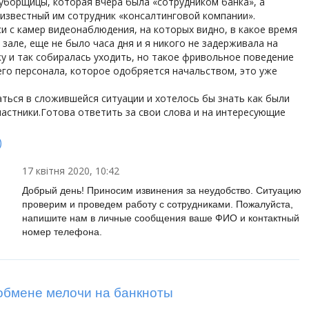
уборщицы, которая вчера была «сотрудником банка», а
еизвестный им сотрудник «консалтинговой компании».
и с камер видеонаблюдения, на которых видно, в какое время
 зале, еще не было часа дня и я никого не задерживала на
ку и так собиралась уходить, но такое фривольное поведение
о персонала, которое одобряется начальством, это уже
ться в сложившейся ситуации и хотелось бы знать как были
астники.Готова ответить за свои слова и на интересующие
)
17 квітня 2020, 10:42
Добрый день! Приносим извинения за неудобство. Ситуацию
проверим и проведем работу с сотрудниками. Пожалуйста,
напишите нам в личные сообщения ваше ФИО и контактный
номер телефона.
обмене мелочи на банкноты