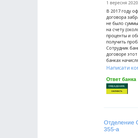
1 вересня 2020
В 2017 году о
договора забр
не было суммы
на счету (око
проценты и об
получить проб
Сотрудник банк
договоре этот
банках начисл
Написати ко
Ответ банка
Отделение О
355-а