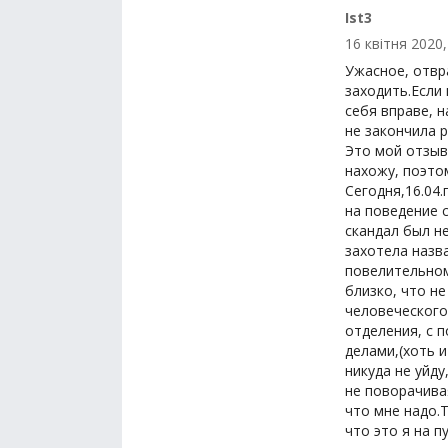
Ist3
16 квітня 2020,
Ужасное, отвр
заходить.Если
себя вправе, 
не закончила р
Это мой отзыв,
нахожу, поэто
Сегодня,16.04.
на поведение 
скандал был не
захотела назв
повелительном
близко, что н
человеческого
отделения, с 
делами,(хоть и
никуда не уйду
не поворачивая
что мне надо.Т
что это я на п