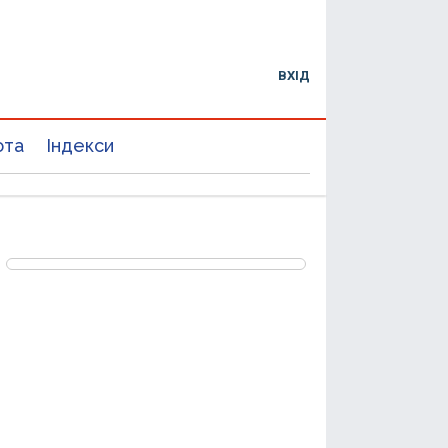
ВХІД
юта
Індекси