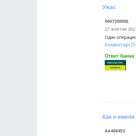
Ужас
060720000L
27 жовтня 2021
Один операцио
Коментарі (5
Ответ банка
Как я имела
Ae468453