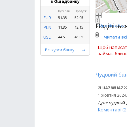
в Ощадбанку
Купівля
Продаж
+
−
EUR
51.35
52.05
⇧
Поділітьс
©
OpenStreetMap
c
PLN
11.35
12.15
»
Читати всі
USD
44.5
45.05
Щоб написат
Всі курси банку
займає близь
Чудовий ба
2LUAZ88UAZ2
1 жовтня 2024,
Дуже чудовий 
Коментарі (2