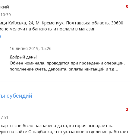
3
ский
 10:39
ця Київська, 24, М. Кременчук, Полтавська область, 39600
мене мелочи на банкноты и послали в магазин
)
16 липня 2019, 15:26
Добрый день!
Обмен номинала, проводится при проведении операции,
пополнение счета, депозита, оплаты квитанций и т.д…
ты субсидий
2
17:51
 карты сне было назначена дата, которая выпадает на
ерив на сайте Ощадбанка, что указанное отделение работает