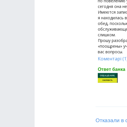
по повелению 
сегодня она н
Имеются запис
я находилась в
обед, посколь
обслуживающег
слишком.
Прошу разобра
«поощрены» уч
вас вопросы.
Коментарі (1
Ответ банка
Отказали в 