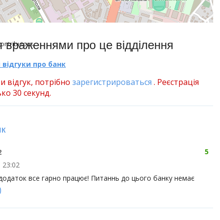
я враженнями про це відділення
ontributors.
 відгуки про банк
и відгук, потрібно
зарегистрироваться
. Реєстрація
ко 30 секунд.
нк
5
2
 23:02
додаток все гарно працює! Питаннь до цього банку немає
)