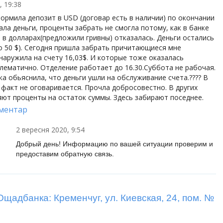
, 19:38
формила депозит в USD (договар есть в наличии) по окончании
ала деньги, проценты забрать не смогла потому, как в банке
 в долларах(предложили гривны) отказалась. Деньги остались
ло 50 $). Сегодня пришла забрать причитающиеся мне
наружила на счету 16,03$. И которые тоже оказалась
лематично. Отделение работает до 16.30.Суббота не рабочая.
а обьяснила, что деньги ушли на обслуживание счета.???? В
 факт не оговаривается. Прочла добросовестно. В других
яют проценты на остаток суммы. Здесь забирают поседнее.
ментар
2 вересня 2020, 9:54
Добрый день! Информацию по вашей ситуации проверим и
предоставим обратную связь.
щадбанка: Кременчуг, ул. Киевская, 24, пом. №