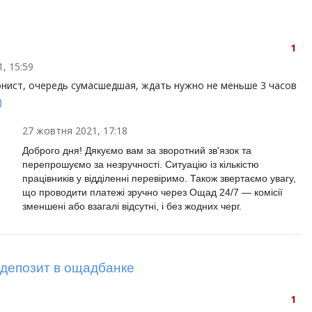
1
, 15:59
нист, очередь сумасшедшая, ждать нужно не меньше 3 часов
)
27 жовтня 2021, 17:18
Доброго дня! Дякуємо вам за зворотний зв'язок та
перепрошуємо за незручності. Ситуацію із кількістю
працівників у відділенні перевіримо. Також звертаємо увагу,
що проводити платежі зручно через Ощад 24/7 — комісії
зменшені або взагалі відсутні, і без жодних черг.
 депозит в ощадбанке
1