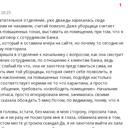
1
 20:25
атительное отделение, уже дважды зарекалась сюда
 вам не нахамили, считай повезло.Даже уборщица считает
на повышенных тонах, выставить из помещения, при том, что я
азговор с сотрудником банка.
 который я оставила вчера на сайте, но почему то сегодня не
му повторила.
пришла в отделение к начальнику с вопросом, как она смотрит
своих сотрудников, по отношению к клиентам банка, ведь
 слабый.На что, она не захотела представиться сама, не
ать имя той уборщицы, которая смеет себе позволить, в
 наклонении, на повышенных тонах, подойдя настолько
е соответствует нормам не то что карантина, а просто
 общения, требовать «освободить помещение». Начальник
полчаса, просто игнорировала меня, занималась своими
 сказала обождать 5 мин).Потом, по видимому, поняв, что я
,
 головы, кстати, без маски, в мою сторону, спросила таки,
ак и ни разу не посмотрев мне в глаза, обвинила меня в том,
устом месте устроила скандал.Да, я не захотела выйти из зала