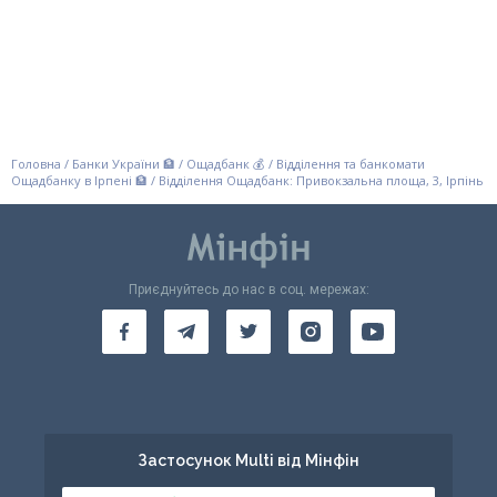
Головна
/
Банки України 🏦
/
Ощадбанк 💰
/
Відділення та банкомати
Ощадбанку в Ірпені 🏦
/
Відділення Ощадбанк: Привокзальна площа, 3, Ірпінь
Приєднуйтесь до нас в соц. мережах:
Застосунок Multi від Мінфін