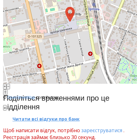
Рахунки для бізнесу
Фінансові результати
+
−
⇧
Поділіться враженнями про це
©
OpenStreetMap
contributors.
відділення
»
Читати всі відгуки про банк
Щоб написати відгук, потрібно
зареєструватися
.
Реєстрація займає близько 30 секунд.