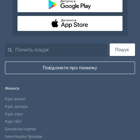
Доступно в
Доступно в
Пошук
Повідомити про помилку
Фінанси
Курс валют
Курс долара
Курс євро
Курс НБУ
Банківські картки
Інвестиційні брокери