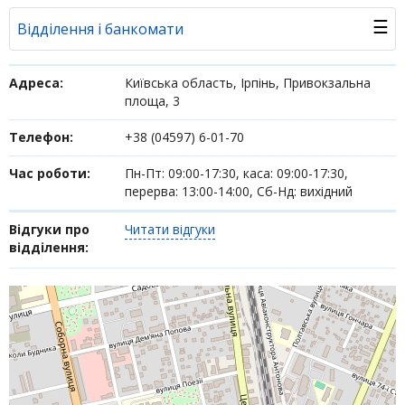
☰
Відділення і банкомати
Банк у новинах
Адреса:
Київська область, Ірпінь, Привокзальна
площа, 3
Питання банку
Телефон:
+38 (04597) 6-01-70
Відгуки
Час роботи:
Пн-Пт: 09:00-17:30, каса: 09:00-17:30,
перерва: 13:00-14:00, Сб-Нд: вихідний
Депозити юр. осіб
Відгуки про
Читати відгуки
Кредити для бізнеса
відділення:
Інтернет-банкінг
Банки-партнери
Акції