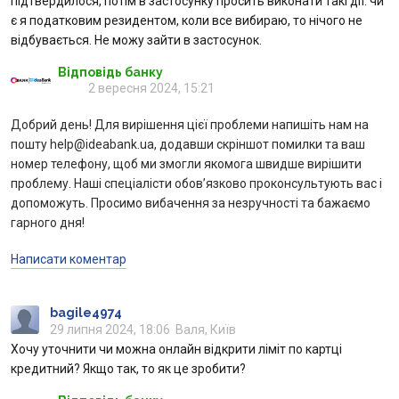
підтвердилося, потім в застосунку просить виконати такі дії: чи
є я податковим резидентом, коли все вибираю, то нічого не
відбувається. Не можу зайти в застосунок.
Відповідь банку
2 вересня 2024, 15:21
Добрий день! Для вирішення цієї проблеми напишіть нам на
пошту help@ideabank.ua, додавши скріншот помилки та ваш
номер телефону, щоб ми змогли якомога швидше вирішити
проблему. Наші спеціалісти обов’язково проконсультують вас і
допоможуть. Просимо вибачення за незручності та бажаємо
гарного дня!
Написати коментар
bagile4974
29 липня 2024, 18:06
Валя, Київ
Хочу уточнити чи можна онлайн відкрити ліміт по картці
кредитний? Якщо так, то як це зробити?