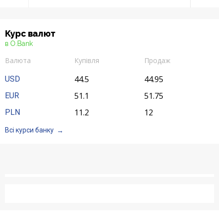
Курс валют
в O.Bank
Валюта
Купівля
Продаж
44.5
44.95
USD
51.1
51.75
EUR
11.2
12
PLN
Всі курси банку