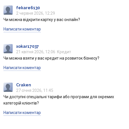
fekare6130
Питання банку
2 червня 2026, 12:29
Чи можна відкрити картку у вас онлайн?
Відгуки
Написати коментар
Депозити
xokar17037
21 квітня 2026, 12:06
Кредит
Кредити для бізнеса
Чи можна взяти у вас кредит на розвиток бізнесу?
Написати коментар
Картки
Craken
Відділення і банкомати
27 січня 2026, 11:45
Чи доступні спеціальні тарифи або програми для окремих
Інтернет-банкінг
категорій клієнтів?
Написати коментар
Акції