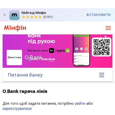
Multi від Мінфін
ВСТАНОВИТИ
(8,9K+)
O.Bank
Питання банку
Головна
O.Bank гаряча лінія
Банк у новинах
Для того щоб задати питання, потрібно
або
увійти
зареєструватися
Курс валют у банку