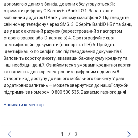
допомогою даних з банків, де вони обслуговуються.Як
отримати цифрову О.Картку+ з Bank ID?1. Завантажте
мобільний додаток O.Bank у своєму смартфоні.2. Підтвердьте
свій номер телефону через SMS. 3. Оберіть BankID НБУ та банк,
де у вас є активний рахунок (зареєстрований з паспортом
старого зразка або ID-карткою).4. Сфотографуйте свої
ідентифікаційні документи (паспорт та ІПН).5. Пройдіть
ідентифікацію по селфі після підтвердження документів.6.
Заповніть коротку анкету, вказавши бажану суму кредиту та
інші необхідні дані.7. Ознайомтеся з умовами кредитної картки
та підпишіть договір електронним цифровим підписом.8.
Створіть код доступу до вашого мобільного банкінгу.У разі
додаткових запитань — можете звернутися до нашої служби
підтримки за номером: 0 800 500 535. Бажаємо гарного дня!
Написати коментар
1
3