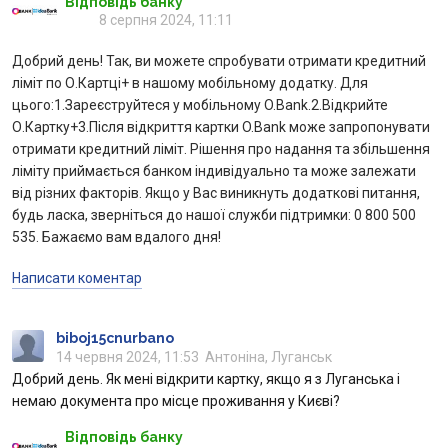
Відповідь банку
8 серпня 2024, 11:11
Добрий день! Так, ви можете спробувати отримати кредитний
ліміт по О.Картці+ в нашому мобільному додатку. Для
цього:1.Зареєструйтеся у мобільному O.Bank.2.Відкрийте
О.Картку+3.Після відкриття картки O.Bank може запропонувати
отримати кредитний ліміт. Рішення про надання та збільшення
ліміту приймається банком індивідуально та може залежати
від різних факторів. Якщо у Вас виникнуть додаткові питання,
будь ласка, зверніться до нашої служби підтримки: 0 800 500
535. Бажаємо вам вдалого дня!
Написати коментар
biboj15cnurbano
14 червня 2024, 11:53
Антоніна, Луганськ
Добрий день. Як мені відкрити картку, якщо я з Луганська і
немаю документа про місце проживання у Києві?
Відповідь банку