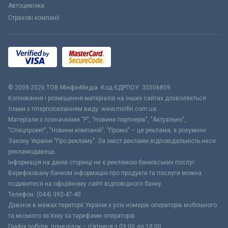
Автоцивілка
Страхові компанії
© 2008-2026 ТОВ МiнфiнМедiа. Код ЄДРПОУ: 35506859
Копіювання і розміщення матеріалів на інших сайтах дозволяється
тільки з гіперпосиланням виду: www.minfin.com.ua
Матеріали з позначками "Р", "Новини партнерів", "Актуально",
"Спецпроект", "Новини компаній", "Промо" – це реклама, в розумінні
Закону України "Про рекламу". За зміст реклами відповідальність несе
рекламодавець.
Інформація на даній сторінці не є рекламою банківських послуг.
Верифіковану банком інформацію про продукти та послуги можна
подивитися на офіційному сайті відповідного банку.
Телефон: (044) 392-47-40
Дзвінок в межах території України з усіх номерів операторів мобільного
та міського зв’язку за тарифами операторів
Графік роботи: понеділок – п’ятниця з 09:00 до 18:00