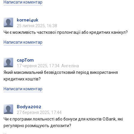
Написати коментар
kornei4uk
25 липня 2025, 16:38
Чи є можливість часткової пролонгації або кредитних канікул?
Написати коментар
capTom
17 червня 2025, 17:34
Ангеліна
Який максимальний безвідсотковий період використання
кредитних коштів?
Написати коментар
Bodya2002
27 березня 2025, 17:44
Чи є програми лояльності або бонуси для клієнтів O.Bank, які
регулярно розміщують депозити?