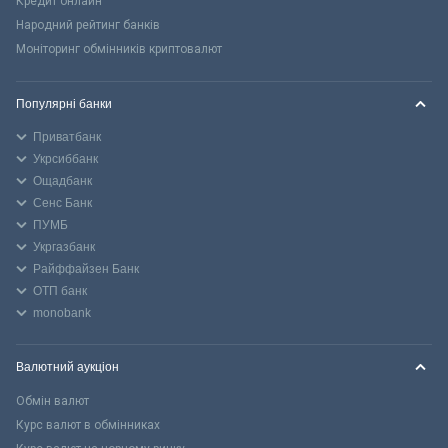
Кредит онлайн
Народний рейтинг банків
Моніторинг обмінників криптовалют
Популярні банки
Приватбанк
Укрсиббанк
Ощадбанк
Сенс Банк
ПУМБ
Укргазбанк
Райффайзен Банк
ОТП банк
monobank
Валютний аукціон
Обмін валют
Курс валют в обмінниках