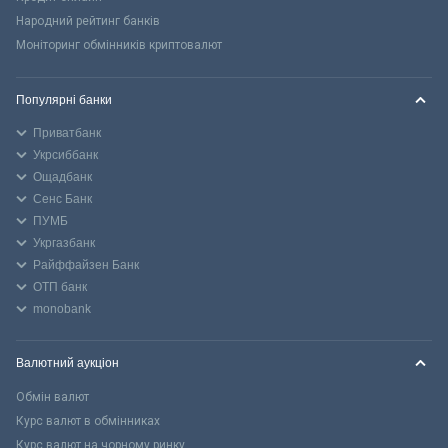
Народний рейтинг банків
Моніторинг обмінників криптовалют
Популярні банки
Приватбанк
Укрсиббанк
Ощадбанк
Сенс Банк
ПУМБ
Укргазбанк
Райффайзен Банк
ОТП банк
monobank
Валютний аукціон
Обмін валют
Курс валют в обмінниках
Курс валют на чорному ринку