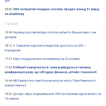
грн
09:02
НБУ четвертий тиждень поспіль продає понад $1 млрд
на міжбанку
7.08.2026
19:49
Українці шостий місяць поспіль купують більше євро, ніж
доларів
18:12
З 1 вересня зарплати педагогів зростуть на 20% —
Корецький
17:37
Євро подорожчало на міжбанку на 22 копійки
17:05
FinRetail повертається: коли відбудеться головна
конференція року, що об’єднує фінанси, рітейл і технології
16:44
НБУ випустить пам'ятну монету на честь Папи Римського
Іоанна Павла II
16:22
Долар і євро подешевшали: НБУ встановив курси валют на
10 серпня