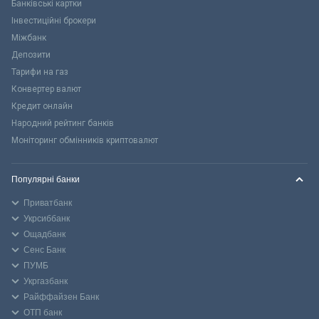
Банківські картки
Інвестиційні брокери
Міжбанк
Депозити
Тарифи на газ
Конвертер валют
Кредит онлайн
Народний рейтинг банків
Моніторинг обмінників криптовалют
Популярні банки
Приватбанк
Укрсиббанк
Ощадбанк
Сенс Банк
ПУМБ
Укргазбанк
Райффайзен Банк
ОТП банк