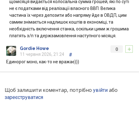
щомісяця видається колосальна сумма грошей, які по суті
не є податками від реалізації власного ВВП. Велика
частина їх через депозити або напряму йде в ОВДП, цим
самим знімається надлишок коштів в економіці, та
необхідність включення станка, оскільки цими ж грошима
платять з/п та держзамовлення наступного місяця.
+
Gordie Howe
0
11 червня 2026, 21:24
#
Единорог моно, как-то не вражає)))
Щоб залишити коментар, потрібно
або
увійти
зареєструватися