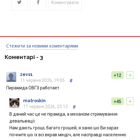
Коментувати
Стежити за новими коментарями
Коментарі -
3
+
zevs1
+12
11 червня 2026, 19:05
#
Пирамида ОВГЗ работает.
+
matroskin
+45
11 червня 2026, 23:13
#
В даний час це не піраміда, а механізм стримування
девальвації.
Нам дають гроші, багато грошей, я заню шо Ви зараз
почните шо їх всі вкрав міндіч, але насправді населенню