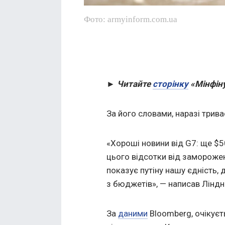
Фото: armyinform.com.ua
► Читайте
сторінку
«Мінфіну
За його словами, наразі трив
«Хороші новини від G7: ще $
цього відсотки від заморожен
показує путіну нашу єдність,
з бюджетів», — написав Ліндне
За
даними
Bloomberg, очікуєт