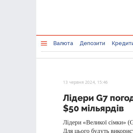
Валюта
Депозити
Кредит
13 червня 2024, 15:46
Лідери G7 пого
$50 мільярдів
Лідери «Великої сімки» (
Для цього будуть викорис