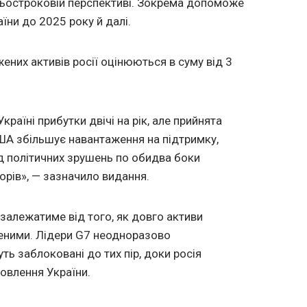
ньостроковій перспективі. Зокрема допоможе
їни до 2025 року й далі.
них активів росії оцінюються в суму від 3
раїні прибутки двічі на рік, але прийнята
США збільшує навантаження на підтримку,
д політичних зрушень по обидва боки
орів», — зазначило видання.
залежатиме від того, як довго активи
ними. Лідери G7 неодноразово
ть заблоковані до тих пір, доки росія
новлення України.