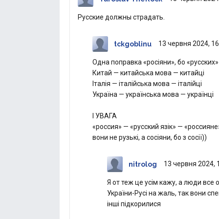
Русские должны страдать.
13 червня 2024, 16
tckgoblinu
Одна поправка «росіяни», бо «русских»
Китай — китайська мова — китайці
Італія — італійська мова — італійці
Україна — українська мова — українці
І УВАГА
«россия» — «русский язік» — «россияне»
вони не рузькі, а сосіяни, бо з сосії))
13 червня 2024, 
nitrolog
Я от теж це усім кажу, а люди вс
України-Русі на жаль, так вони спе
інші підкорилися