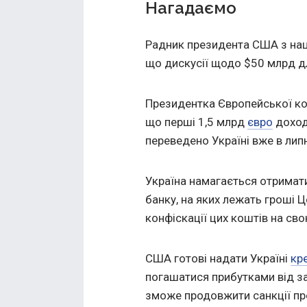
Нагадаємо
Радник президента США з нац
що дискусії щодо $50 млрд дл
Президентка Європейської ком
що перші 1,5 млрд
євро
доход
переведено Україні вже в липн
Україна намагається отримат
банку, на яких лежать гроші 
конфіскації цих коштів на св
США готові надати Україні
кр
погашатися прибутками від з
зможе продовжити санкції пр