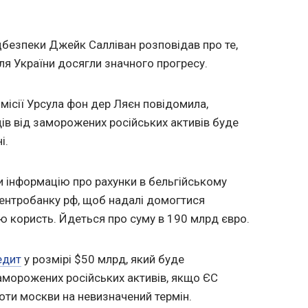
безпеки Джейк Салліван розповідав про те,
я України досягли значного прогресу.
ісії Урсула фон дер Ляєн повідомила,
ів від заморожених російських активів буде
і.
и інформацію про рахунки в бельгійському
Центробанку рф, щоб надалі домогтися
ою користь. Йдеться про суму в 190 млрд євро.
едит
у розмірі $50 млрд, який буде
аморожених російських активів, якщо ЄС
оти москви на невизначений термін.