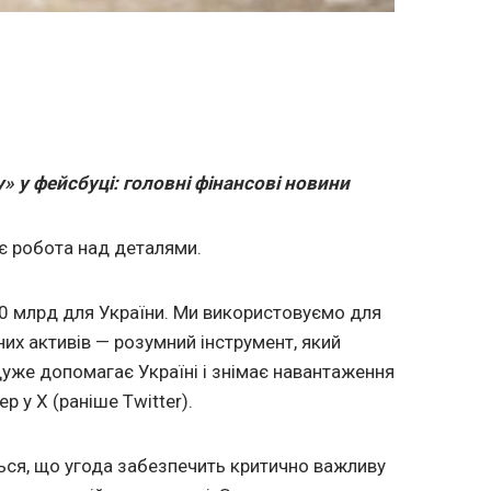
» у фейсбуці: головні фінансові новини
ає робота над деталями.
50 млрд для України. Ми використовуємо для
их активів — розумний інструмент, який
 дуже допомагає Україні і знімає навантаження
р у X (раніше Twitter).
ься, що угода забезпечить критично важливу