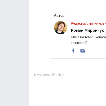
Автор:
Редактор стрічки нов
Роман Мирончук
Пише на теми: Економік
технології
Джерело:
Мінфін