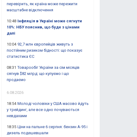
перевірить, як країна може пережити
масштабне відключення
10:48
Інфляція в Україні може сягнути
10%: НБУ пояснив, що буде з цінами
далі
10:04
92,7 млн європейців живуть з
постійним ризиком бідності: що показує
статистика ЄС
08:31
Товарообіг України за сім місяців
сягнув $82 млрд: що купуємо і що
продаємо
6.08.2026
18:54
Молоді чоловіки у США масово йдуть
у трейдинг, але все одно почуваються
невдахами
18:35
Ціни на пальне 6 серпня: бензин А-95 і
дизель подешевшали