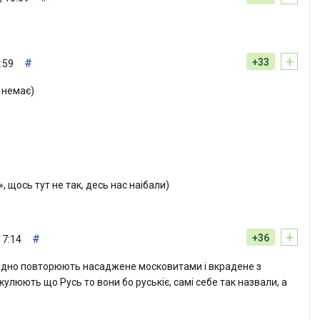
+
#
+33
:59
 немає)
, щось тут не так, десь нас нaібaли)
+
#
+36
17:14
е одно повторюють насаджене московитами і вкрадене з
кулюють що Русь то вони бо руськіє, самі себе так назвали, а