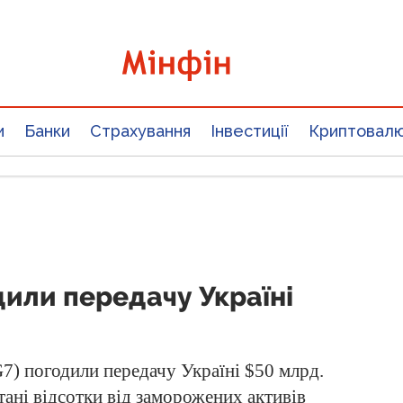
и
Банки
Страхування
Інвестиції
Криптовал
дили передачу Україні
G7) погодили передачу Україні $50 млрд.
тані відсотки від заморожених активів