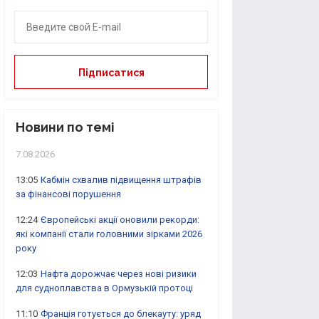
Новини по темі
7.08.2026
13:05
Кабмін схвалив підвищення штрафів
за фінансові порушення
12:24
Європейські акції оновили рекорди:
які компанії стали головними зірками 2026
року
12:03
Нафта дорожчає через нові ризики
для судноплавства в Ормузькій протоці
11:10
Франція готується до блекауту: уряд