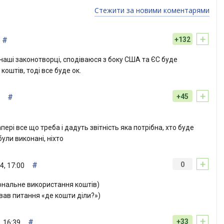
Стежити за новими коментарями
+
#
+132
 наші законотворці, сподіваюся з боку США та ЄС буде
оштів, тоді все буде ок.
+
#
+45
пері все що треба і дадуть звітність яка потрібна, хто буде
були виконані, ніхто
+
#
0
4, 17:00
іональне використання коштів)
вав питання «де кошти діли?»)
+
#
+33
, 16:39