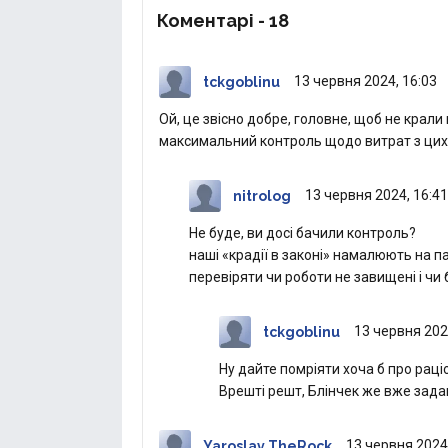
Коментарі -
18
13 червня 2024, 16:03
tckgoblinu
Ой, це звісно добре, головне, щоб не крали
максимальний контроль щодо витрат з цих к
13 червня 2024, 16:41
nitrolog
Не буде, ви досі бачили контроль?
наші «крадії в законі» намалюють на па
перевіряти чи роботи не завищені і чи 
13 червня 202
tckgoblinu
Ну дайте помріяти хоча б про рац
Врешті решт, Блінчек же вже зада
13 червня 2024
Yaroslav TheRock