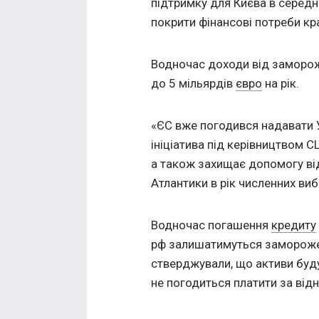
підтримку для Києва в серед
покрити фінансові потреби кра
Водночас доходи від замороже
до 5 мільярдів
євро
на рік.
«ЄС вже погодився надавати Ук
ініціатива під керівництвом 
а також захищає допомогу ві
Атлантики в рік численних виб
Водночас погашення
кредиту
рф залишатимуться замороже
стверджували, що активи буду
не погодиться платити за від