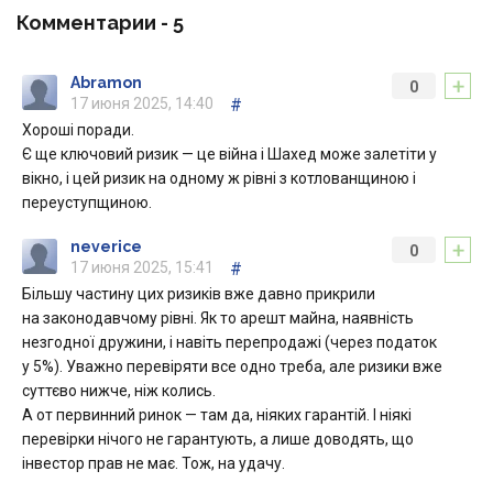
Комментарии -
5
+
Abramon
0
17 июня 2025, 14:40
#
Хороші поради.
Є ще ключовий ризик — це війна і Шахед може залетіти у
вікно, і цей ризик на одному ж рівні з котлованщиною і
переуступщиною.
+
neverice
0
17 июня 2025, 15:41
#
Більшу частину цих ризиків вже давно прикрили
на законодавчому рівні. Як то арешт майна, наявність
незгодної дружини, і навіть перепродажі (через податок
у 5%). Уважно перевіряти все одно треба, але ризики вже
суттєво нижче, ніж колись.
А от первинний ринок — там да, ніяких гарантій. І ніякі
перевірки нічого не гарантують, а лише доводять, що
інвестор прав не має. Тож, на удачу.