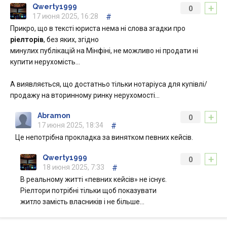
+
Qwerty1999
0
17 июня 2025, 16:28
#
Прикро, що в тексті юриста нема ні слова згадки про
ріелторів
, без яких, згідно
минулих публікацій на Мінфіні, не можливо ні продати ні
купити нерухомість…
А виявляється, що достатньо тільки нотаріуса для купівлі/
продажу на вторинному ринку нерухомості…
+
Abramon
0
17 июня 2025, 18:34
#
Це непотрібна прокладка за винятком певних кейсів.
+
Qwerty1999
0
18 июня 2025, 7:33
#
В реальному житті «певних кейсів» не існує.
Ріелтори потрібні тільки щоб показувати
житло замість власників і не більше…