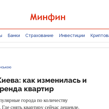
ы
Банки
Страхование
Инвестиции
Криптов
їнською
иева: как изменилась и
аренда квартир
пулярные города по количеству
. Где снять квартиру сейчас дешевле,