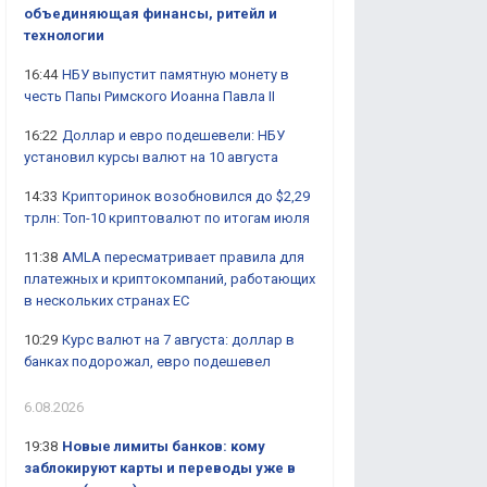
объединяющая финансы, ритейл и
технологии
16:44
НБУ выпустит памятную монету в
честь Папы Римского Иоанна Павла II
16:22
Доллар и евро подешевели: НБУ
установил курсы валют на 10 августа
14:33
Крипторинок возобновился до $2,29
трлн: Топ-10 криптовалют по итогам июля
11:38
AMLA пересматривает правила для
платежных и криптокомпаний, работающих
в нескольких странах ЕС
10:29
Курс валют на 7 августа: доллар в
банках подорожал, евро подешевел
6.08.2026
19:38
Новые лимиты банков: кому
заблокируют карты и переводы уже в