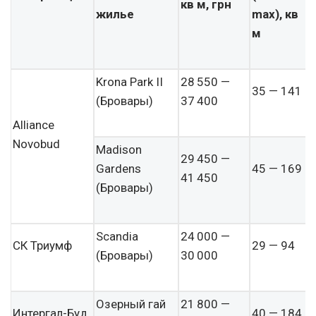
кв м, грн
жилье
max), кв
м
Krona Park II
28 550 —
35 — 141
(Бровары)
37 400
Alliance
Novobud
Madison
29 450 —
Gardens
45 — 169
41 450
(Бровары)
Scandia
24 000 —
СК Триумф
29 — 94
(Бровары)
30 000
Озерный гай
21 800 —
Интергал-Буд
40 — 184