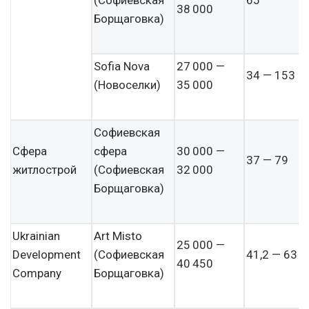
(Софиевская
65
38 000
Борщаговка)
Sofia Nova
27 000 —
34 — 153
(Новоселки)
35 000
Софиевская
Сфера
сфера
30 000 —
37 — 79
житлострой
(Софиевская
32 000
Борщаговка)
Ukrainian
Art Misto
25 000 —
Development
(Софиевская
41,2 — 63
40 450
Company
Борщаговка)