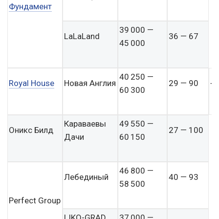
Фундамент
39 000 —
LaLaLand
36 — 67
45 000
40 250 —
Royal House
Новая Англия
29 — 90
+
60 300
Караваевы
49 550 —
Оникс Билд
27 — 100
Дачи
60 150
46 800 —
Лебединый
40 — 93
58 500
Perfect Group
LIKO-GRAD
37 000 —