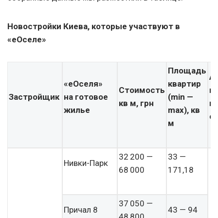
Новостройки Киева, которые участвуют в
«еОселе»
Площадь
А
«еОселя»
квартир
Стоимость
в
Застройщик
на готовое
(min —
кв м, грн
н
жилье
max), кв
о
м
32 200 —
33 —
Нивки-Парк
68 000
171,18
37 050 —
Причал 8
43 — 94
48 800