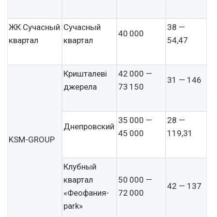
ЖК Сучасный
Сучасный
38 —
40 000
квартал
квартал
54,47
Кришталеві
42 000 —
31 — 146
джерела
73 150
35 000 —
28 —
Днепровский
45 000
119,31
KSM-GROUP
Клубный
квартал
50 000 —
42 — 137
«Феофания-
72 000
park»