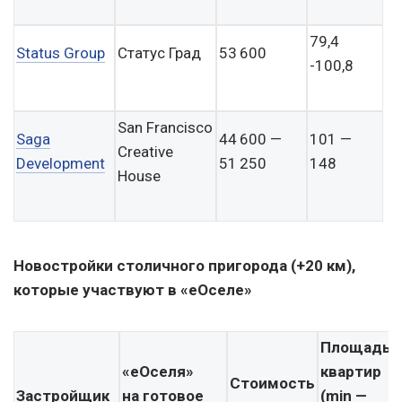
79,4
Status Group
Статус Град
53 600
-100,8
San Francisco
Saga
44 600 —
101 —
Creative
Development
51 250
148
House
Новостройки столичного пригорода (+20 км),
которые участвуют в «еОселе»
Площадь
«еОселя»
квартир
Стоимость
Застройщик
на готовое
(min —