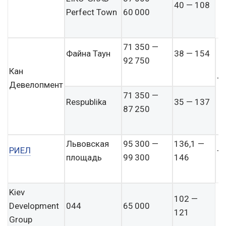
40 — 108
Perfect Town
60 000
71 350 —
Файна Таун
38 — 154
92 750
Кан
+
Девелопмент
71 350 —
Respublika
35 — 137
87 250
Львовская
95 300 —
136,1 —
РИЕЛ
+
площадь
99 300
146
Kiev
102 —
Development
044
65 000
121
Group