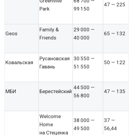
Greenville
68 700 —
47 — 225
Park
99 150
Family &
29 000 —
Geos
65 — 132
Friends
40 000
Русановская
30 550 —
Ковальская
50 — 122
Гавань
51 550
44 500 —
МБИ
Берестейский
47 — 135
56 800
Welcome
38 000 —
37 —
Home
49 500
56,44
на Стеценка