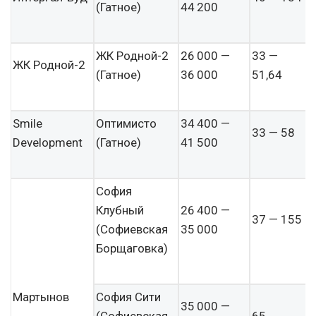
(Гатное)
44 200
ЖК Родной-2
26 000 —
33 —
ЖК Родной-2
(Гатное)
36 000
51,64
Smile
Оптимисто
34 400 —
33 — 58
Development
(Гатное)
41 500
София
Клубный
26 400 —
37 — 155
(Софиевская
35 000
Борщаговка)
Мартынов
София Сити
35 000 —