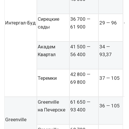
Сирецкие
36 700 —
Интергал-Буд
29 — 96
+
сады
61 900
Академ
41 500 —
34 —
Квартал
56 400
93,37
42 800 —
Теремки
37 — 105
69 800
Greenville
61 650 —
36 — 105
на Печерске
93 400
Greenville