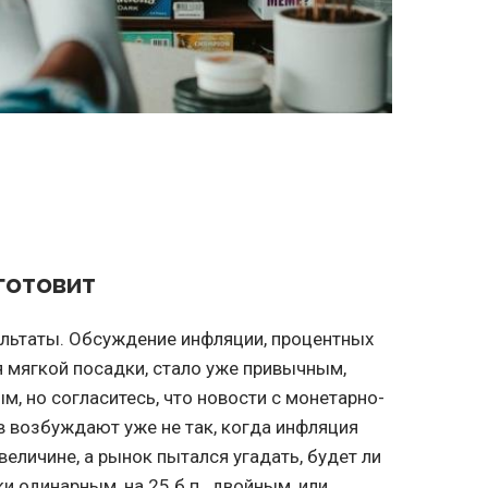
готовит
ультаты. Обсуждение инфляции, процентных
 мягкой посадки, стало уже привычным,
м, но согласитесь, что новости с монетарно-
 возбуждают уже не так, когда инфляция
еличине, а рынок пытался угадать, будет ли
 одинарным, на 25 б.п., двойным, или