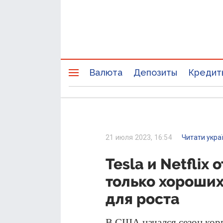
Валюта
Депозиты
Кредит
21 июля 2023, 16:54
Читати укра
Tesla и Netflix
только хороших
для роста
В США начался сезон кор