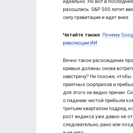
идеально. Но вот в последнее 
разошлись: S&P 500 летит вв
силу гравитации и идет вниз.
Читайте также
:
Почему Goog
революции ИИ
Вечно такое расхождение про
кривые должны снова встретит
навстречу? Не похоже, чтобы
приятных сюрпризов и прибы
для этого не видно причин. С
о падении чистой прибыли ком
третьим кварталом подряд, к
рост индекса уже давно не о
следовательно, рано или поз
и на него.