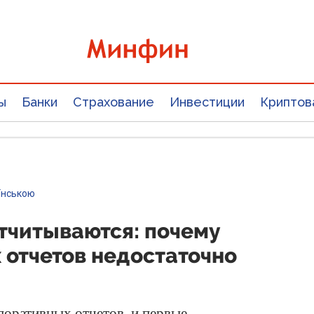
ы
Банки
Страхование
Инвестиции
Криптов
їнською
 отчитываются: почему
 отчетов недостаточно
поративных отчетов, и первые