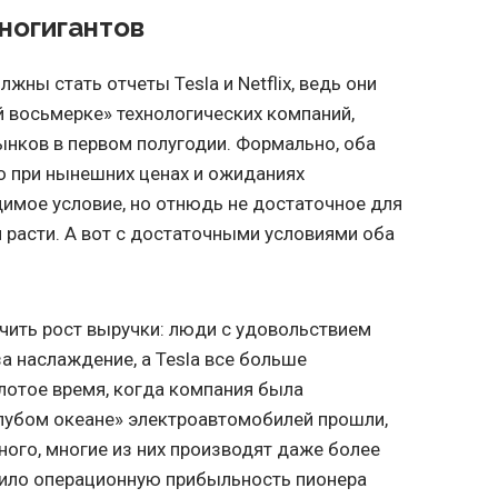
ногигантов
ны стать отчеты Tesla и Netflix, ведь они
 восьмерке» технологических компаний,
ынков в первом полугодии. Формально, оба
но при нынешних ценах и ожиданиях
имое условие, но отнюдь не достаточное для
 расти. А вот с достаточными условиями оба
ечить рост выручки: люди с удовольствием
за наслаждение, а Tesla все больше
лотое время, когда компания была
лубом океане» электроавтомобилей прошли,
ого, многие из них производят даже более
зило операционную прибыльность пионера