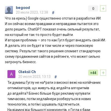
+
begood
0
20 июля 2023, 12:38
#
Что за ересь) Google существенно отстал в разработке ИИ.
И он сейчас всеми правдами и неправдами пытается это
дело решить. ChatGPT показал очень сильный результат,
на который не так-то просто будет выйти.
И вторая проблема — это то как Гугл будет внедрять свой ИИ.
А делать это он будет в том числе и через поисковую
систему. Результат такого решения сломает стандартную
схему продвижения сайтов в рейтинге, что может сильно
затронуть бизнесс.
+
Oleksii Ch
+44
20 июля 2023, 13:13
#
Ти думаеш Гуглу не на*рати з високої вежі на копійчаних
оптимізаторів, що живуть від апдейта алгоритмів
до апдейта? Бізнес більше буде рекламу купувати
тимчасово, потім хедлайнери розберуться в нових
технологіях, а потім і шушваль підтягнеться.
На відмуні від більшості конкурентів, у Гугла є бази