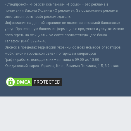
«Спецпроект», «Новости компаний», «Промо» – это реклама в
понимании Закона Украины «О рекламе». За содержание рекламы
ответственность несёт рекламодатель.
Информация на данной странице не является рекламой банковских
услуг. Проверенную банком информацию о продуктах и услугах можно
посмотреть на официальном сайте соответствующего банка.
Телефон: (044) 392-47-40
Звонок в пределах территории Украины со всех номеров операторов
мобильной и городской связи по тарифам операторов
График работы: понедельник – пятница с 09:00 до 18:00
Юридический адрес: Украина, Киев, Вадима Гетьмана, 1-Б, 3-й этаж