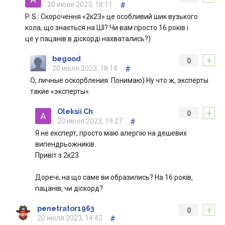
20 июля 2023, 18:11
#
P. S.: Скорочення «2к23» це особливий шик вузького
кола, що знається на ШІ? Чи вам просто 16 років і
це у пацанів в діскорді нахватались?)
+
begood
0
20 июля 2023, 18:14
#
О, личные оскорбления. Понимаю) Ну что ж, эксперты
такие «эксперты».
+
Oleksii Ch
0
20 июля 2023, 19:27
#
Я не експерт, просто маю алергію на дешевих
випендрьожників.
Привіт з 2к23
Доречі, на що саме ви образились? На 16 років,
пацанів, чи діскорд?
+
penetrator1963
0
20 июля 2023, 14:42
#