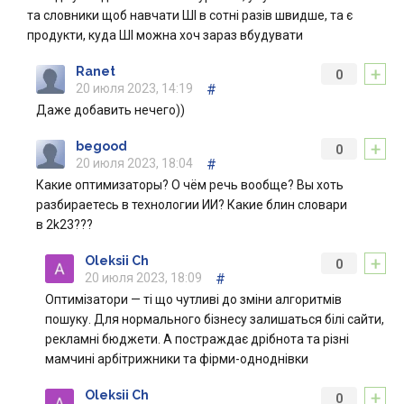
та словники щоб навчати ШІ в сотні разів швидше, та є
продукти, куда ШІ можна хоч зараз вбудувати
+
Ranet
0
20 июля 2023, 14:19
#
Даже добавить нечего))
+
begood
0
20 июля 2023, 18:04
#
Какие оптимизаторы? О чём речь вообще? Вы хоть
разбираетесь в технологии ИИ? Какие блин словари
в 2k23???
+
Oleksii Ch
0
20 июля 2023, 18:09
#
Оптимізатори — ті що чутливі до зміни алгоритмів
пошуку. Для нормального бізнесу залишаться білі сайти,
рекламні бюджети. А постраждає дрібнота та різні
мамчині арбітрижники та фірми-одноднівки
+
Oleksii Ch
0