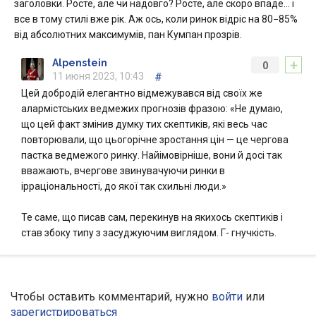
заголовки. Росте, але чи надовго? Росте, але скоро впаде… і
все в тому стилі вже рік. Аж ось, коли ринок відріс на 80−85%
від абсолютних максимумів, пан Кумпан прозрів.
+
Alpenstein
0
11 июня 2023, 10:43
#
Цей добродій елегантно відмежувався від своїх же
алармістських ведмежих прогнозів фразою: «Не думаю,
що цей факт змінив думку тих скептиків, які весь час
повторювали, що цьогорічне зростання цін — це чергова
пастка ведмежого ринку. Найімовірніше, вони й досі так
вважають, вчергове звинувачуючи ринки в
ірраціональності, до якої так схильні люди.»
Те саме, що писав сам, перекинув на якихось скептиків і
став збоку типу з засуджуючим виглядом. Г- гнучкість.
Чтобы оставить комментарий, нужно
войти
или
зарегистрироваться