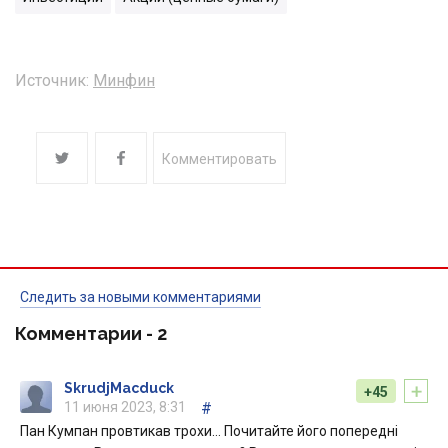
Источник:
Минфин
Комментировать
Следить за новыми комментариями
Комментарии -
2
+
SkrudjMacduck
+45
11 июня 2023, 8:31
#
Пан Кумпан провтикав трохи… Почитайте його попередні