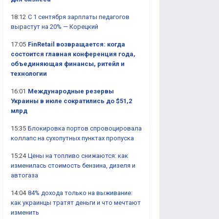
18:12
С 1 сентября зарплаты педагогов
вырастут на 20% — Корецкий
17:05
FinRetail возвращается: когда
состоится главная конференция года,
объединяющая финансы, ритейл и
технологии
16:01
Международные резервы
Украины в июле сократились до $51,2
млрд
15:35
Блокировка портов спровоцировала
коллапс на сухопутных пунктах пропуска
15:24
Цены на топливо снижаются: как
изменилась стоимость бензина, дизеля и
автогаза
14:04
84% дохода только на выживание:
как украинцы тратят деньги и что мечтают
изменить