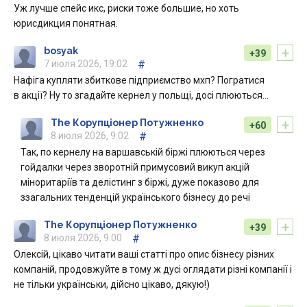
Уж лучше спейс икс, риски тоже большие, но хоть
юрисдикция понятная.
+
bosyak
+39
7 июля 2026, 19:02
#
Нафіга купляти збиткове підприємство мхп? Погратися
в акції? Ну то згадайте кернел у польщі, досі плюються…
+
The Корупціонер Потужненко
+60
8 июля 2026, 9:02
#
Так, по кернелу на варшавській біржі плюються через
гойдалки через зворотній примусовий викуп акцій
міноритаріїв та делістинг з біржі, дуже показово для
ззагальних тенденцій українського бізнесу до речі
+
The Корупціонер Потужненко
+39
8 июля 2026, 9:00
#
Олексій, цікаво читати ваші статті про опис бізнесу різних
компаній, продовжуйте в тому ж дусі оглядати різні компанії і
не тільки українськи, дійсно цікаво, дякую!)