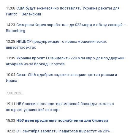
15:08
США будут ежемесячно поставлять Украине ракеты для
Patriot — Зеленский
14:23
Северная Корея заработала до $22 млрд в обход санкций —
Bloomberg
13:28
НКЦБФР предупреждает о новых мошеннических
инвестпроектах
11:39
Украина просит ЕС выделить 220 млн евро для поддержки
аграриев из-за блокады портов
10:04
Сенат США одобрил «адские санкции» против россии и
Ирана
7.08.2026
19:11
НБУ оценил последствия морской блокады: сколько
потеряет украинский экспорт
18:33
НБУ ввел кредитные послабления для бизнеса
18:12
С 1 сентября зарплаты педагогов вырастут на 20% —