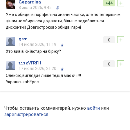
+
Gepardina
+44
8 июля 2026, 9:45
#
Уже є обидві в портфелі на значні частки, але по теперішнім
цінам не збираюся додавати, більше подобаються
дисконтні) Довгостроково обидві гарні
+
gsm
0
14 июля 2026, 11:19
#
Хто вивів Київстар на біржу?
+
1112VFRFH
0
17 июля 2026, 21:20
#
Олексію,виглядає лише те,щл має очі !!!
УкраїнськаНЕрос
Чтобы оставить комментарий, нужно
войти
или
зарегистрироваться