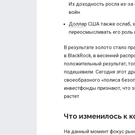
Их доходность росла из-за
войн.
Доллар
США также ослаб, х
переосмысливать его роль 
В результате золото стало пр
в BlackRock, в весенней расп
положительный результат, тог
подешевели. Сегодня этот д
своеобразного «полиса безо
инвестфонды признают, что з
растет.
Что изменилось к к
На данный момент фокус рынк