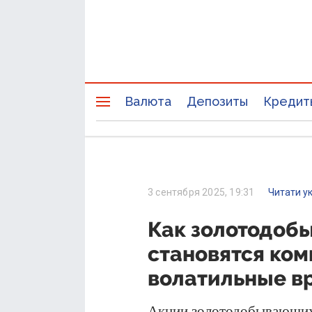
Валюта
Депозиты
Кредит
3 сентября 2025, 19:31
Читати у
Как золотодоб
становятся ко
волатильные в
Акции золотодобывающих