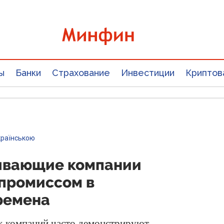
ы
Банки
Страхование
Инвестиции
Криптов
країнською
ывающие компании
мпромиссом в
ремена
 компаний часто демонстрируют