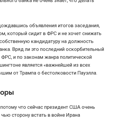
ального банка не очень знает, что делать
 дождавшись объявления итогов заседания,
ом, который сидит в ФРС и не хочет снижать
 собственную кандидатуру на должность
анка. Вряд ли это последний оскорбительный
 ФРС, и по законам жанра политической
ашингтоне является «важнейшей из всех
лышим от Трампа о бестолковости Пауэлла.
торы
, потому что сейчас президент США очень
 чью сторону встать в войне Ирана