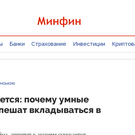
ы
Банки
Страхование
Инвестиции
Криптов
їнською
лется: почему умные
пешат вкладываться в
на, аппетит к акциям снижается,