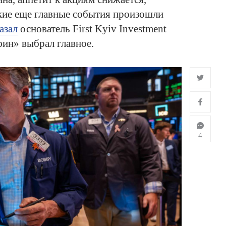
кие еще главные события произошли
азал
основатель First Kyiv Investment
ин» выбрал главное.
4