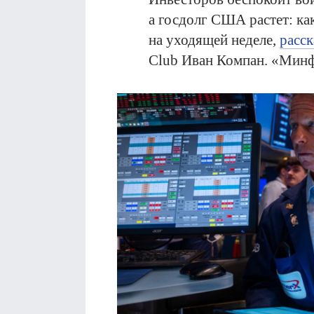
а госдолг США растет: ка
на уходящей неделе,
расск
Club Иван Компан. «Минф