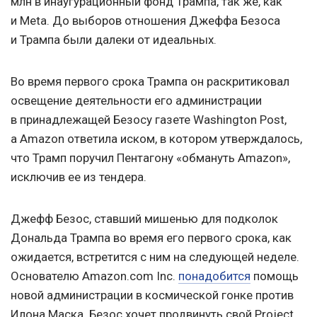
млн в инаугурационный фонд Трампа, так же, как
и Meta. До выборов отношения Джеффа Безоса
и Трампа были далеки от идеальных.
Во время первого срока Трампа он раскритиковал
освещение деятельности его администрации
в принадлежащей Безосу газете Washington Post,
а Amazon ответила иском, в котором утверждалось,
что Трамп поручил Пентагону «обмануть Amazon»,
исключив ее из тендера.
Джефф Безос, ставший мишенью для подколок
Дональда Трампа во время его первого срока, как
ожидается, встретится с ним на следующей неделе.
Основателю Amazon.com Inc.
понадобится
помощь
новой администрации в космической гонке против
Илона Маска. Безос хочет продвинуть свой Project