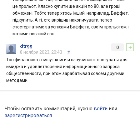
це прольот. Класно купити ще акцій по 80, але гроші
обмежені. Тобто тепер хтось інший, наприклад, Баффет,
підкупить. А ті, хто вирішив накопичувати, тепер
спостерігатиме за успіхами Баффета, своїм прольотом, і
матиме поганий сон.
+
dtr99
0
8 ноября 2023, 20:43
#
Топ финансисты пишут книги и озвучивают постулаты для
имиджа и удовлетворения информационного запроса
общественности, при этом зарабатывая совсем другими
методами
Чтобы оставить комментарий, нужно
войти
или
зарегистрироваться