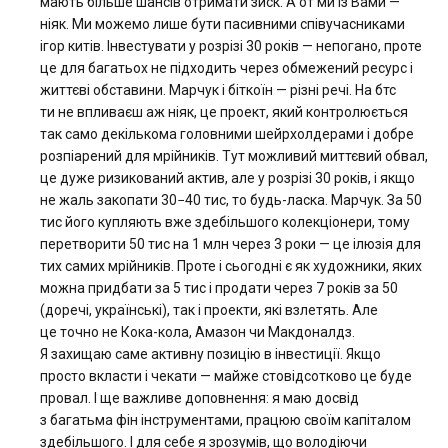
мають більше шансів отримати зиск. А от ми із Вами —
ніяк. Ми можемо лише бути пасивними співучасниками
ігор китів. Інвестувати у розрізі 30 років — непогано, проте
це для багатьох не підходить через обмежений ресурс і
життєві обставини. Марчук і біткоїн — різні речі. На бтс
ти не впливаєш аж ніяк, це проект, який контролюється
так само декількома головними шейрхолдерами і добре
розпіарений для мрійників. Тут можливий миттєвий обвал,
це дуже ризикований актив, але у розрізі 30 років, і якщо
не жаль закопати 30−40 тис, то будь-ласка. Марчук. За 50
тис його купляють вже здебільшого колекціонери, тому
перетворити 50 тис на 1 млн через 3 роки — це ілюзія для
тих самих мрійників. Проте і сьогодні є як художники, яких
можна придбати за 5 тис і продати через 7 років за 50
(доречі, українські), так і проекти, які взлетять. Але
це точно не Кока-кола, Амазон чи Макдоналдз.
Я захищаю саме активну позицію в інвестиції. Якщо
просто вкласти і чекати — майже стовідсотково це буде
провал. І ще важливе доповнення: я маю досвід
з багатьма фін інструментами, працюю своїм капіталом
здебільшого. І для себе я зрозумів, що володіючи