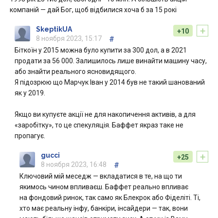
компаній — дай Бог, щоб відбилися хоча б за 15 рокі
+
SkeptikUA
+10
8 ноября 2023, 15:17
#
Біткоїн у 2015 можна було купити за 300 дол, а в 2021
продати за 56 000. Залишилось лише винайти машину часу,
або знайти реального ясновидящого.
Я підозрюю що Марчук Іван у 2014 був не такий шанований
як у 2019.
Якщо ви купуєте акції не для накопичення активів, а для
«заробітку», то це спекуляція. Баффет якраз таке не
пропагує.
+
gucci
+25
8 ноября 2023, 16:48
#
Ключовий мій меседж — вкладатися в те, на що ти
якимось чином впливаєш. Баффет реально впливає
на фондовий ринок, так само як Блекрок або Фіделіті. Ті,
хто має реальну інфу, банкіри, інсайдери — так, вони