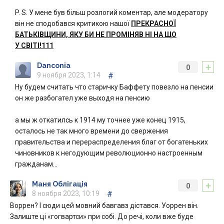
P. S. У мене був більш розлогий коментар, але модератору
він не сподобався критикою нашої
ПРЕКРАСНОЇ
БАТЬКІВЩИНИ, ЯКУ БИ НЕ ПРОМІНЯВ НІ НА ЩО
У СВІТІ!111
+
Danconia
0
9 ноября 2023, 1:14
#
Ну будем считать что старичку Баффету повезло на пенсии
он же разбогател уже выходя на пенсию
а мы ж откатилсь к 1914 му точнее уже конец 1915,
осталось не так много времени до свержения
правительства и перераспределения благ от богатеньких
чиновников к негодующим революционно настроенным
гражданам…
+
Маня Облігація
0
8 ноября 2023, 10:19
#
Воррен? І сюди цей мовний бавгавз дістався. Уоррен він.
Залиште ці «гогвартси» при собі. До речі, коли вже буде