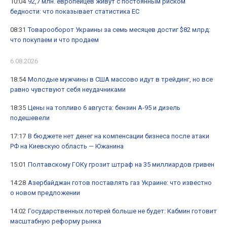
10:04
92,7 млн. европейцев живут с постоянным риском
бедности: что показывает статистика ЕС
08:31
Товарооборот Украины за семь месяцев достиг $82 млрд:
что покупаем и что продаем
6.08.2026
18:54
Молодые мужчины в США массово идут в трейдинг, но все
равно чувствуют себя неудачниками
18:35
Цены на топливо 6 августа: бензин А-95 и дизель
подешевели
17:17
В бюджете нет денег на компенсации бизнеса после атаки
РФ на Киевскую область — Южанина
15:01
Полтавскому ГОКу грозит штраф на 35 миллиардов гривен
14:28
Азербайджан готов поставлять газ Украине: что известно
о новом предложении
14:02
Государственных лотерей больше не будет: Кабмин готовит
масштабную реформу рынка