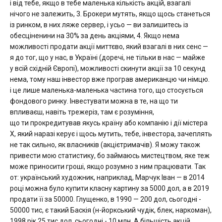
і від тебе, якщо в тебе маленька кількість акцій, взагалі
нічого не залежить, 3. Брокери мутять, якщо щось станеться
із ринком, в них ляже сервер, і усьо — ви залишитесь із
обесціненини на 30% за день акціями, 4. Якщо нема
можливості продати акції миттєво, який взагалі в них сенс —
я до тог, що у нас, в Україні (доречі, не тільки в нас — майже
у всій східній Європі), можливості скинути акції за 10 секунд
нема, тому наш інвестор вже програв американцю чи німцю.
і це лише маленька-маленька частина того, що стосується
фондового ринку. Інвестувати можна в те, на що ти
впливаєш, навіть трежеріз, там є розуміння,
що ти прокредитував якусь країну або компанію і дії містера
Х, який наразі керує і щось мутить, тебе, інвестора, зачеплять
не так сильно, як власників (акцієтримачів). Я можу також
привести мою статистику, бо займаюсь мистецтвом, яке теж
може приносити гроші, якщо розумно з ним працювати. Так
от: український художник, наприклад, Марчук Іван — в 2014
році можна було купити класну картину за 5000 дол, а в 2019
продати її за 50000. Глущенко, в 1990 — 200 дол, сьогодні -
50000 тис, є такий Баскія (н-йоркський чудік, блек, наркоман),
1998 рік 25 тис дол, сьогодні - 10 млн. А більшість акцій