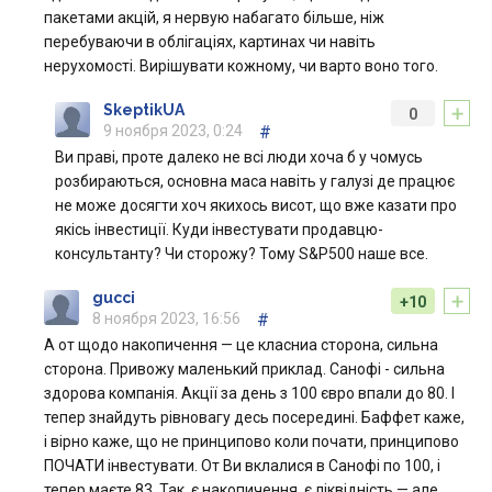
пакетами акцій, я нервую набагато більше, ніж
перебуваючи в облігаціях, картинах чи навіть
нерухомості. Вирішувати кожному, чи варто воно того.
+
SkeptikUA
0
9 ноября 2023, 0:24
#
Ви праві, проте далеко не всі люди хоча б у чомусь
розбираються, основна маса навіть у галузі де працює
не може досягти хоч якихось висот, що вже казати про
якісь інвестиції. Куди інвестувати продавцю-
консультанту? Чи сторожу? Тому S&P500 наше все.
+
gucci
+10
8 ноября 2023, 16:56
#
А от щодо накопичення — це класниа сторона, сильна
сторона. Привожу маленький приклад. Санофі - сильна
здорова компанія. Акції за день з 100 євро впали до 80. І
тепер знайдуть рівновагу десь посередині. Баффет каже,
і вірно каже, що не принципово коли почати, принципово
ПОЧАТИ інвестувати. От Ви вклалися в Санофі по 100, і
тепер маєте 83. Так, є накопичення, є ліквідність — але