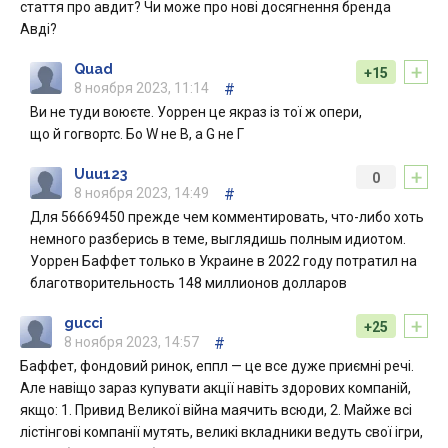
стаття про авдит? Чи може про нові досягнення бренда
Авді?
+
Quad
+15
8 ноября 2023, 11:14
#
Ви не туди воюєте. Уоррен це якраз із тої ж опери,
що й гогвортс. Бо W не В, а G не Г
+
Uuu123
0
8 ноября 2023, 14:49
#
Для 56669450 прежде чем комментировать, что-либо хоть
немного разберись в теме, выглядишь полным идиотом.
Уоррен Баффет только в Украине в 2022 году потратил на
благотворительность 148 миллионов долларов
+
gucci
+25
8 ноября 2023, 14:57
#
Баффет, фондовий ринок, еппл — це все дуже приємні речі.
Але навіщо зараз купувати акції навіть здорових компаній,
якщо: 1. Привид Великої війна маячить всюди, 2. Майже всі
лістінгові компанії мутять, великі вкладники ведуть свої ігри,