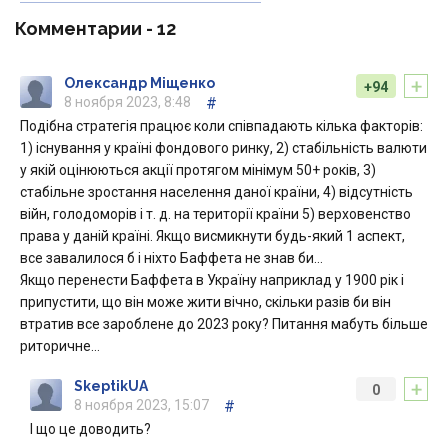
Комментарии -
12
+
Олександр Міщенко
+94
8 ноября 2023, 8:48
#
Подібна стратегія працює коли співпадають кілька факторів:
1) існування у країні фондового ринку, 2) стабільність валюти
у якій оцінюються акції протягом мінімум 50+ років, 3)
стабільне зростання населення даної країни, 4) відсутність
війн, голодоморів і т. д. на території країни 5) верховенство
права у даній країні. Якщо висмикнути будь-який 1 аспект,
все завалилося б і ніхто Баффета не знав би…
Якщо перенести Баффета в Україну наприклад у 1900 рік і
припустити, що він може жити вічно, скільки разів би він
втратив все зароблене до 2023 року? Питання мабуть більше
риторичне…
+
SkeptikUA
0
8 ноября 2023, 15:07
#
І що це доводить?