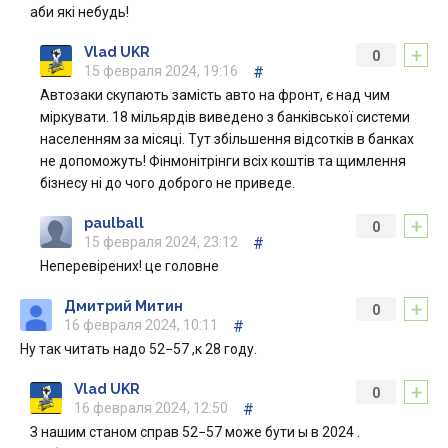
аби які небудь!
+
Vlad UKR
0
15 февраля 2024, 19:16
#
Автозаки скупають замість авто на фронт, є над чим
міркувати. 18 мільярдів виведено з банківської системи
населенням за місяці. Тут збільшення відсотків в банках
не допоможуть! Фінмонітрінги всіх коштів та щимлення
бізнесу ні до чого доброго не приведе.
+
paulball
0
15 февраля 2024, 23:12
#
Неперевірених! це головне
+
Дмитрий Митин
0
16 февраля 2024, 10:11
#
Ну так читать надо 52−57 ,к 28 году.
+
Vlad UKR
0
16 февраля 2024, 12:50
#
З нашим станом справ 52−57 може бути ы в 2024 .