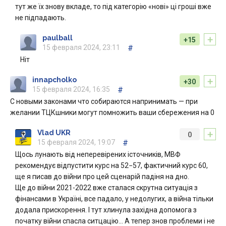
тут же їх знову вкладе, то під категорію «нові» ці гроші вже
не підпадають.
+
paulball
+15
15 февраля 2024, 23:11
#
Ніт
+
innapcholko
+30
15 февраля 2024, 16:35
#
С новыми законами что собираются напринимать — при
желании ТЦКшники могут помножить ваши сбережения на 0
+
Vlad UKR
0
15 февраля 2024, 19:07
#
Щось лунають від неперевірених істочників, МВФ
рекомендує відпустити курс на 52−57, фактичний курс 60,
ще я писав до війни про цей сценарій падіня на дно.
Ще до війни 2021-2022 вже сталася скрутна ситуація з
фінансами в Україні, все падало, у недолугих, а війна тільки
додала прискорення. І тут хлинула західна допомога з
початку війни спасла ситцацію… А тепер знов проблеми і не