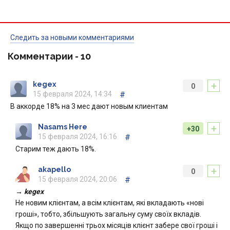
Следить за новыми комментариями
Комментарии -
10
+
kegex
0
15 февраля 2024, 14:34
#
В аккорде 18% на 3 мес дают новым клиентам
+
Nasams Here
+30
15 февраля 2024, 16:16
#
Старим теж дають 18%.
+
akapello
0
15 февраля 2024, 20:06
#
→ kegex
Не новим клієнтам, а всім клієнтам, які вкладають «нові
гроші», тобто, збільшують загальну суму своїх вкладів.
Якщо по завершенні трьох місяців клієнт забере свої гроші і