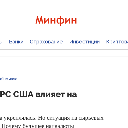
ы
Банки
Страхование
Инвестиции
Криптов
раїнською
ФРС США влияет на
а укреплялась. Но ситуация на сырьевых
д. Почему будущее нацвалюты