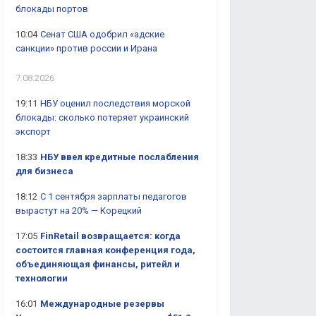
блокады портов
10:04
Сенат США одобрил «адские
санкции» против россии и Ирана
7.08.2026
19:11
НБУ оценил последствия морской
блокады: сколько потеряет украинский
экспорт
18:33
НБУ ввел кредитные послабления
для бизнеса
18:12
С 1 сентября зарплаты педагогов
вырастут на 20% — Корецкий
17:05
FinRetail возвращается: когда
состоится главная конференция года,
объединяющая финансы, ритейл и
технологии
16:01
Международные резервы