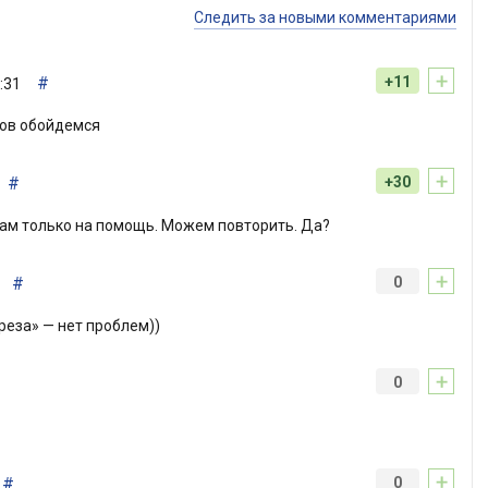
Следить за новыми комментариями
+
#
+11
:31
езов обойдемся
+
#
+30
ам только на помощь. Можем повторить. Да?
+
#
0
реза» — нет проблем))
+
0
+
#
0