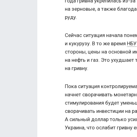
года гривна укрепилась из-з
на зерновые, а также благод
руду.
Сейчас ситуация начала понем
и кукурузу. В то же время
НБУ
стороны, цены на основной и
на нефть и газ. Это ухудшает
на гривну.
Пока ситуация контролируема
начнет сворачивать монетарн
стимулирования будет умень
сворачивать инвестиции на р
А сильный доллар только усил
Украина, что ослабит гривну 