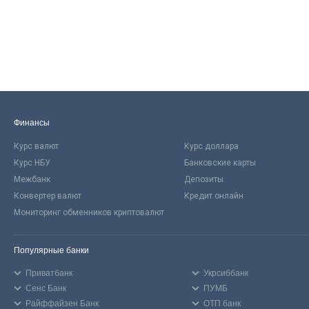
Финансы
Курс валют
Курс доллара
Курс НБУ
Банковские карты
Межбанк
Депозиты
Конвертер валют
Кредит онлайн
Мониторинг обменников криптовалют
Популярные банки
Приватбанк
Укрсиббанк
Сенс Банк
ПУМБ
Райффайзен Банк
ОТП банк