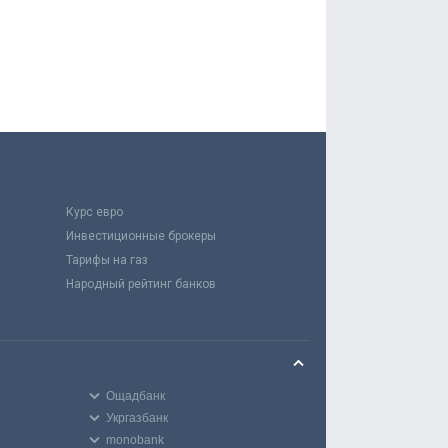
Курс евро
Инвестиционные брокеры
Тарифы на газ
Народный рейтинг банков
Ощадбанк
Укргазбанк
monobank