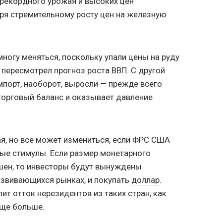
а рекордного урожая и высоких цен
аря стремительному росту цен на железную
ногу меняться, поскольку упали цены на руду
пересмотрел прогноз роста ВВП. С другой
мпорт, наоборот, выросли — прежде всего
 торговый баланс и оказывает давление
я, но все может измениться, если ФРС США
ые стимулы. Если размер монетарного
шен, то инвесторы будут вынуждены
азвивающихся рынках, и покупать
доллар
.
ит отток нерезидентов из таких стран, как
еще больше.