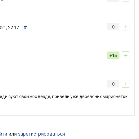
+
#
0
021, 22:17
+
+15
+
0
еди суют свой нос везде, привели уже деревяних марионеток
йти
или
зарегистрироваться