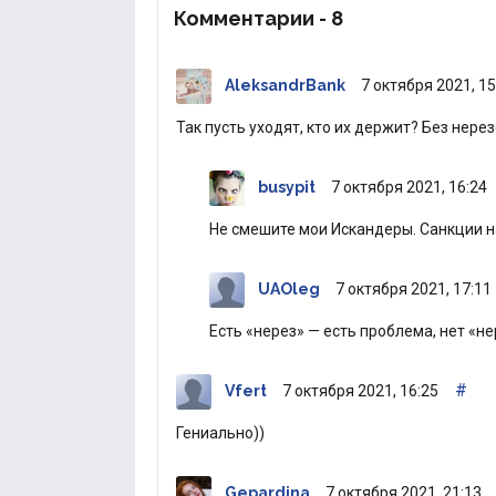
Комментарии -
8
AleksandrBank
7 октября 2021, 15
Так пусть уходят, кто их держит? Без нер
busypit
7 октября 2021, 16:24
Не смешите мои Искандеры. Санкции н
UAOleg
7 октября 2021, 17:11
Есть «нерез» — есть проблема, нет «не
#
Vfert
7 октября 2021, 16:25
Гениально))
Gepardina
7 октября 2021, 21:13