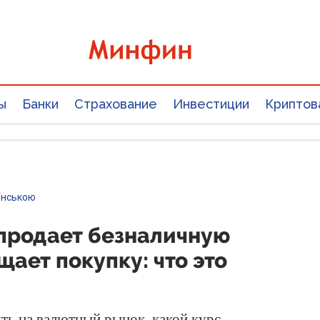
ы
Банки
Страхование
Инвестиции
Криптов
їнською
продает безналичную
щает покупку: что это
ть на валютный рынок, какой курс