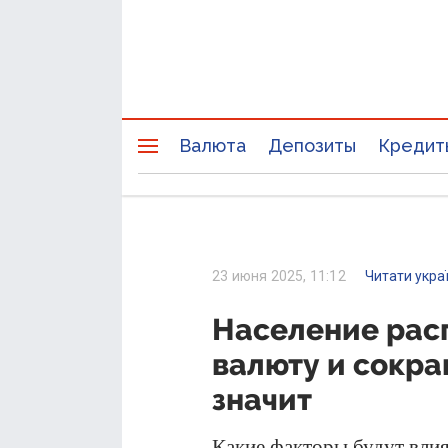
Валюта
Депозиты
Кредит
23 июня 2025, 11:12
Читати укра
Население рас
валюту и сокра
значит
Какие факторы будут влия