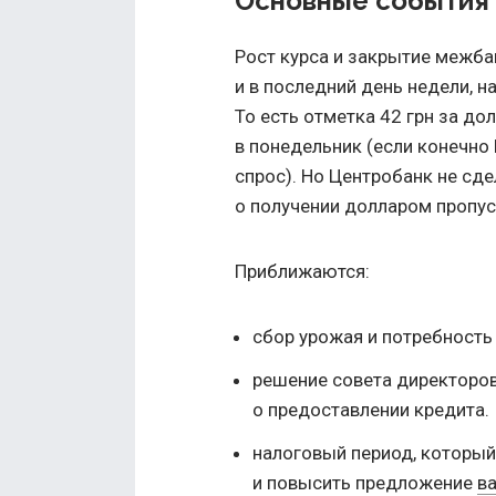
Основные события 
Рост курса и закрытие межба
и в последний день недели, н
То есть отметка 42 грн за д
в понедельник (если конечно
спрос). Но Центробанк не сде
о получении долларом пропус
Приближаются:
сбор урожая и потребность 
решение совета директоро
о предоставлении кредита.
налоговый период, который
и повысить предложение
в