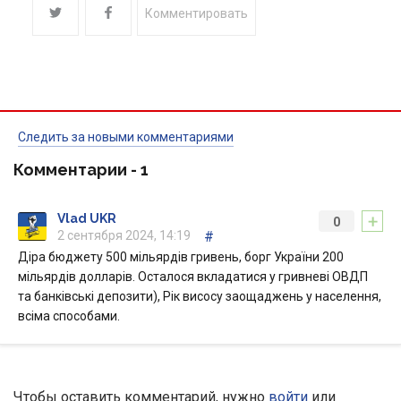
Комментировать
Следить за новыми комментариями
Комментарии -
1
+
Vlad UKR
0
2 сентября 2024, 14:19
#
Діра бюджету 500 мільярдів гривень, борг України 200
мільярдів долларів. Осталося вкладатися у гривневі ОВДП
та банківські депозити), Рік висосу заощаджень у населення,
всіма способами.
Чтобы оставить комментарий, нужно
войти
или