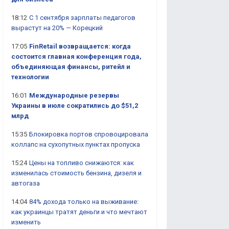
18:12
С 1 сентября зарплаты педагогов
вырастут на 20% — Корецкий
17:05
FinRetail возвращается: когда
состоится главная конференция года,
объединяющая финансы, ритейл и
технологии
16:01
Международные резервы
Украины в июле сократились до $51,2
млрд
15:35
Блокировка портов спровоцировала
коллапс на сухопутных пунктах пропуска
15:24
Цены на топливо снижаются: как
изменилась стоимость бензина, дизеля и
автогаза
14:04
84% дохода только на выживание:
как украинцы тратят деньги и что мечтают
изменить