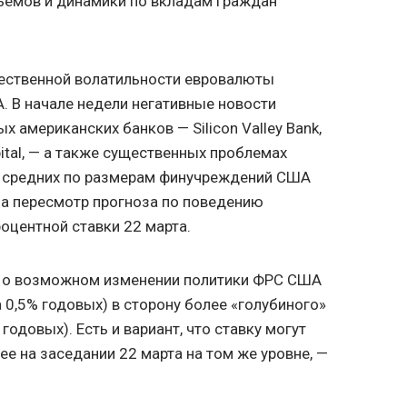
ъемов и динамики по вкладам граждан
ественной волатильности евровалюты
. В начале недели негативные новости
х американских банков — Silicon Valley Bank,
apital, — а также существенных проблемах
х средних по размерам финучреждений США
на пересмотр прогноза по поведению
оцентной ставки 22 марта.
 о возможном изменении политики ФРС США
а 0,5% годовых) в сторону более «голубиного»
годовых). Есть и вариант, что ставку могут
ее на заседании 22 марта на том же уровне, —