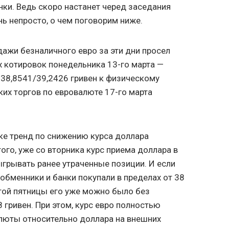
ки. Ведь скоро настанет черед заседания
нь непросто, о чем поговорим ниже.
дажи безналичного евро за эти дни просел
их котировок понедельника 13-го марта —
 38,8541/39,2426 гривен к физическому
их торгов по евровалюте 17-го марта
ке тренд по снижению курса доллара
ого, уже со вторника курс приема доллара в
грывать ранее утраченные позиции. И если
бменники и банки покупали в пределах от 38
 этой пятницы его уже можно было без
 гривен. При этом, курс евро полностью
алюты относительно доллара на внешних