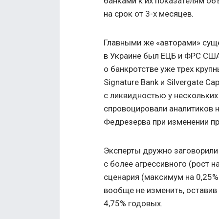
банками к их показателям об
на срок от 3-х месяцев.
Главными же «авторами» сущ
в Украине был ЕЦБ и ФРС США
о банкротстве уже трех крупны
Signature Bank и Silvergate C
с ликвидностью у нескольки
спровоцировали аналитиков 
Федрезерва при изменении пр
Эксперты дружно заговорили
с более агрессивного (рост н
сценария (максимум на 0,25% 
вообще не изменить, оставив 
4,75% годовых.