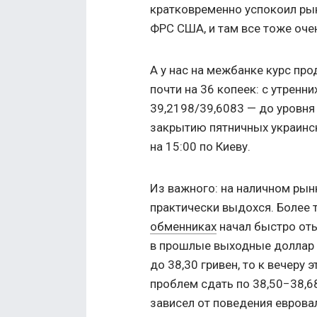
кратковременно успокоил рын
ФРС США, и там все тоже оче
А у нас на межбанке курс про
почти на 36 копеек: с утренн
39,2198/39,6083 — до уровня
закрытию пятничных украинск
на 15:00 по Киеву.
Из важного: на наличном рын
практически выдохся. Более т
обменниках
начал быстро оты
в прошлые выходные доллар о
до 38,30 гривен, то к вечеру
проблем сдать по 38,50−38,68
зависел от поведения евров