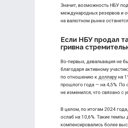
Значит, возможность НБУ по
международных резервов и о
на валютном рынке останетс
Если НБУ продал т
гривна стремитель
Во-первых, девальвация не б
благодаря активному участию
по отношению к
доллару
на 1
прошлого года — на 4,5%. По
не изменился, что связано с 
В целом, по итогам 2024 год
ослаб на 10,6%. Такие темпы
компенсировались более выс