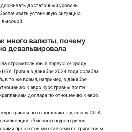
ддерживать достаточный уровень
беспечивать устойчивую ситуацию
я высокой.
ак много валюты, почему
но девальвировала
ыла стремительной, в первую очередь
 НБУ. Гривна в декабре 2024 года ослабла
%, в то же время, например, в декабре
 отношению к
евро
курс гривны
почти
укреплением доллара по отношению к евро.
а, курс гривны по отношению к доллару США
 девальвации обменного курса гривны
окими процентными ставками по гривневым