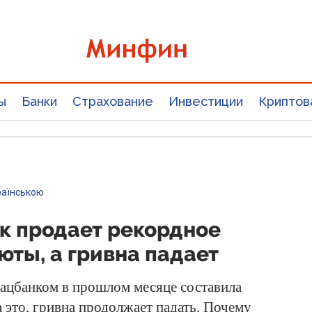
ы
Банки
Страхование
Инвестиции
Криптов
раїнською
к продает рекордное
юты, а гривна падает
ацбанком в прошлом месяце составила
а это, гривна продолжает падать. Почему