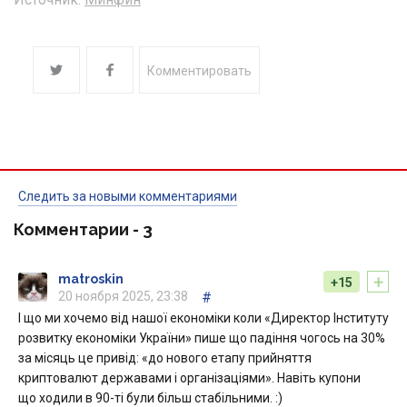
Комментировать
Следить за новыми комментариями
Комментарии -
3
+
matroskin
+15
20 ноября 2025, 23:38
#
І що ми хочемо від нашої економіки коли «Директор Інституту
розвитку економіки України» пише що падіння чогось на 30%
за місяць це привід: «до нового етапу прийняття
криптовалют державами і організаціями». Навіть купони
що ходили в 90-ті були більш стабільними. :)