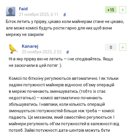
+
faid
+15
21 ноября 2025, 6:11
#
Біток летить у прірву, цікаво коли майнерам стане не цікаво,
але може комісії будуть рости гарно для них щоб вони
мережу не закрили
+
Kanarej
0
25 ноября 2025, 2:52
#
Ні в яку прірву він не летить — і не сподівайтесь. Якщо
не заскочили в цей потяг :).
Комісії по біткоїну регулюються автоматично. І як тільки
задіяні потужності майнерів відносно об'єму операцій
в мережі починають зменшуватись (тобто їх стає
недостатньо) — комісії автоматично починають
збільшуватись. І навпаки, коли кількість операцій
зменшується і потужностей більше ніж треба — комісії
падають. Це механізм, який самостійно регулюється. І
майнери регулюють об'єм потужностей в залежності від
потреб. Зайві потужності дата-центрів можуть бути