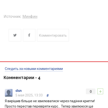
Источник:
Минфин
Комментировать
Следить за новыми комментариями
Комментарии -
4
+
dsn
0
5 мая 2025, 13:33
#
Я вирішив більше не хвилюватися через падіння крипти!
Просто перестав перевіряти курс… Тепер хвилююся ще