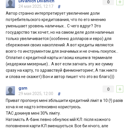
+
DIvanich DIvanich
0
24 мая 2025, 12:17
#
Автор странно интерпретирует увеличение доли
потребительского кредитования, что по его мнению
уменьшает уровень наличных… С чего вдруг? Это
государство так хочет, но на самом деле доля наличных
только увеличивается (особенно долларов и евро) для
сбережения своих накоплений. А вот кредиты являются
всего-то инструментом для значимых и не очень покупок…
Оплатил с кредитной карты и гасиш кешем в терминале
(издержки мизерные)… А вот если загнать эту же сумму
сразу на карту, то здравствуй финмониторинг, А так никто
и слова не скажет) Вон и автор пишет что это во благо)))
+
gsm
0
29 мая 2025, 12:00
#
Приват пропонує мені збільшити кредитний ліміт в 10 (!) разів
хоча я не надто інтенсивно користуюсь.
ТАС докинув мені 30% ліміту.
Натомість А-банк певно обнулює мій КЛ: після кожного
поповнення карти КЛ зменшується. Все би нічого, але