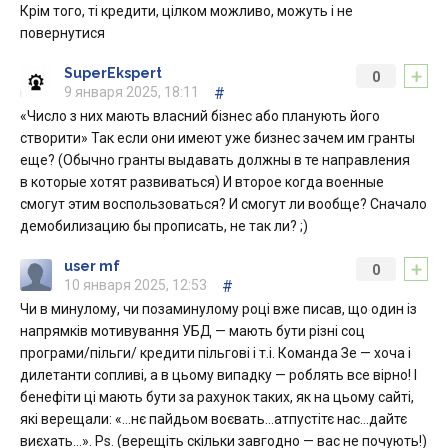
Крім того, ті кредити, цілком можливо, можуть і не
повернутися
+
SuperEkspert
0
9 января 2025, 18:11
#
«Число з них мають власний бізнес або планують його
створити» Так если они имеют уже бизнес зачем им гранты
еще? (Обычно гранты выдавать должны в те направления
в которые хотят развиваться) И второе когда военные
смогут этим воспользоваться? И смогут ли вообще? Сначало
демобилизацию бы прописать, не так ли? ;)
+
user mf
0
10 января 2025, 12:53
#
Чи в минулому, чи позаминулому році вже писав, що один із
напрямків мотивування УБД — мають бути різні соц
програми/пільги/ кредити пільгові і т.і. Команда Зе — хоча і
дилетанти сопливі, а в цьому випадку — роблять все вірно! І
бенефіти ці мають бути за рахунок таких, як на цьому сайті,
які верещали: «…нє пайдьом воєвать…атпустітє нас…дайтє
виєхать…». Ps. (верещіть скільки завгодно — вас не почують!)