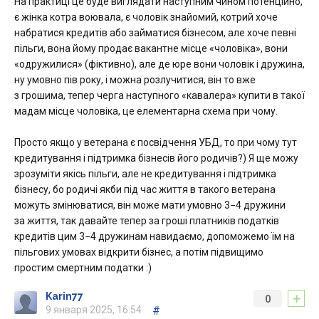
На практиці це буде виглядати наступним чином потенційно,
є жінка котра воювала, є чоловік знайомий, котрий хоче
набратися кредитів або займатися бізнесом, але хоче певні
пільги, вона йому продає вакантне місце «чоловіка», вони
«одружилися» (фіктивно), але де юре вони чоловік і дружина,
ну умовно пів року, і можна розлучитися, він то вже
з грошима, тепер черга наступного «кавалера» купити в такої
мадам місце чоловіка, це елементарна схема при чому.
Просто якщо у ветерана є посвідчення УБД, то при чому тут
кредитування і підтримка бізнесів його родичів?) Я ще можу
зрозуміти якісь пільги, але не кредитування і підтримка
бізнесу, бо родичі якби під час життя в такого ветерана
можуть змінюватися, він може мати умовно 3−4 дружини
за життя, так давайте тепер за гроші платників податків
кредитів цим 3−4 дружинам навидаємо, допоможемо їм на
пільгових умовах відкрити бізнес, а потім підвищимо
простим смертним податки :)
+
Karin77
0
9 января 2025, 16:54
#