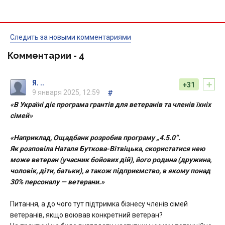
Следить за новыми комментариями
Комментарии -
4
+
Я. ..
+31
9 января 2025, 12:59
#
«В Україні діє програма грантів для ветеранів та членів їхніх
сімей»
«Наприклад, Ощадбанк розробив програму „4.5.0“.
Як розповіла Наталя Буткова-Вітвіцька, скористатися нею
може ветеран (учасник бойових дій), його родина (дружина,
чоловік, діти, батьки), а також підприємство, в якому понад
30% персоналу — ветерани.»
Питання, а до чого тут підтримка бізнесу членів сімей
ветеранів, якщо воював конкретний ветеран?