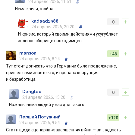
24 апреля 2026, 11:51
#
Нема кризи, є війна.
+
kadaad1988
0
24 апреля 2026, 20:20
#
И кризис, который своими действиями усугубляет
зеленое сборище проходимцев!
+
manson
+46
24 апреля 2026, 8:24
#
Тут стоит дописать что в Германии было продолжение,
пришел сами знаете кто, и пропала коррупция
и безработица.
+
Dengleo
0
24 апреля 2026, 15:20
#
Нажаль, нема людей у нас для такого
+
Перший Потужний
+120
24 апреля 2026, 9:54
#
Статті щодо сценаріїв «завершення» війни — виглядають