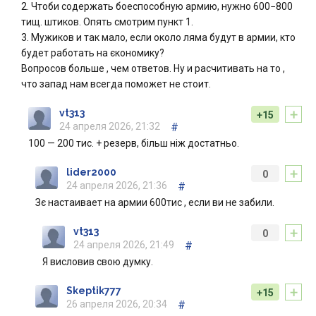
2. Чтоби содержать боеспособную армию, нужно 600−800
тищ. штиков. Опять смотрим пункт 1.
3. Мужиков и так мало, если около ляма будут в армии, кто
будет работать на єкономику?
Вопросов больше , чем ответов. Ну и расчитивать на то ,
что запад нам всегда поможет не стоит.
+
vt313
+15
24 апреля 2026, 21:32
#
100 — 200 тис. + резерв, більш ніж достатньо.
+
lider2000
0
24 апреля 2026, 21:36
#
Зє настаивает на армии 600тис , если ви не забили.
+
vt313
0
24 апреля 2026, 21:49
#
Я висловив свою думку.
+
Skeptik777
+15
26 апреля 2026, 20:34
#