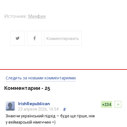
Источник:
Минфин
Комментировать
Следить за новыми комментариями
Комментарии -
25
+
IrishRepublican
+234
23 апреля 2026, 16:54
#
Знаючи український підхід — буде ще гірше, ніж
у веймарській німеччині =)