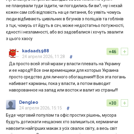
не планували туди їздити, чи погодились би ви?,-ну і нехай
кожен сам собі відповість на це питання, бо уявіть чомусь
люди відбивають цивільних в бігунків з поліцаїв та гоблінів
з тцк, чомусь от йдуть в сзч, може недостатньо потужності,
єдності і незламності, або всі задовбалися і хочуть звалити
з цього хаосу
+
kadaad1988
+46
24 апреля 2026, 11:28
#
Да просто всей этой мрази у власти плевать на Украину
и ее народ!!! Все они временщики для которых Украина
просто средство для личного обогащения!!! Вся эта погань
набивает карманы, пока у власти, а потом выводит
наворованное на запад или восток и валит из страны!!!
+
Dengleo
+30
24 апреля 2026, 15:15
#
Буде черговий популізм та офіс простих рішень, мусора
будуть дотискати нещасних хто залишиться, керманичи
навозити найгірших макак з усіх свалок світу, а весь світ