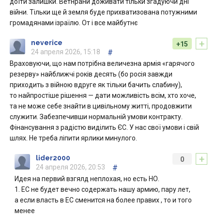
доїти залишки. Ветнрани доживати тільки згадуючи дні
війни. Тільки ще й земля буде прихватизована потужними
громадянами ізраїлю. От і все майбутнє
+
neverice
+15
24 апреля 2026, 15:18
#
Враховуючи, що нам потрібна величезна армія «гарячого
резерву» найближчі років десять (бо росія завжди
приходить з війною вдруге як тільки бачить слабину),
то найпростіше рішення — дати можливість всім, хто хоче,
та не може себе знайти в цивільному житті, продовжити
служити. Забезпечивши нормальній умови контракту.
Фінансування з радістю виділить ЄС. У нас свої умови і свій
шлях. Не треба ліпити ярлики минулого.
+
lider2000
0
24 апреля 2026, 20:53
#
Идея на первий взгялд неплохая, но есть НО.
1. ЕС не будет вечно содержать нашу армию, пару лет,
а если власть в ЕС сменится на более правих , то и того
менее