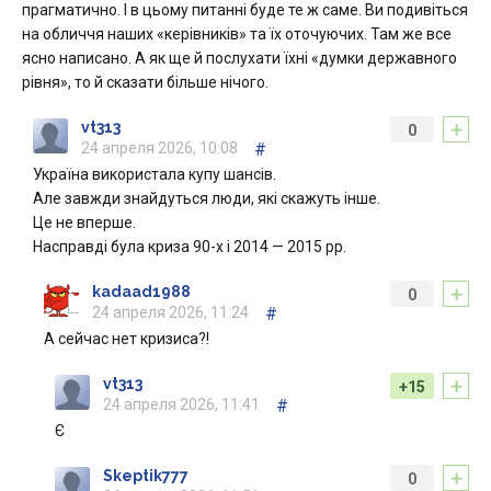
прагматично. І в цьому питанні буде те ж саме. Ви подивіться
на обличчя наших «керівників» та їх оточуючих. Там же все
ясно написано. А як ще й послухати їхні «думки державного
рівня», то й сказати більше нічого.
+
vt313
0
24 апреля 2026, 10:08
#
Україна використала купу шансів.
Але завжди знайдуться люди, які скажуть інше.
Це не вперше.
Насправді була криза 90-х і 2014 — 2015 рр.
+
kadaad1988
0
24 апреля 2026, 11:24
#
А сейчас нет кризиса?!
+
vt313
+15
24 апреля 2026, 11:41
#
Є
+
Skeptik777
0