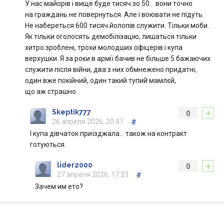
У нас майорів і вище буде тисяч зо 50… вони точно
на граждань не повернуться. Але і воювати не підуть.
Не набереться 600 тисяч йолопів служити. Тільки моби.
Як тільки оголосять демобілізацію, лишаться тільки
хитро зроблені, трохи молодших офіцерів і купа
верхушки. Я за роки в армії бачив не більше 5 бажаючих
служити після війни, два з них обмнежено придатні,
один вже покійний, один такий тупий мамлєй,
що аж страшно…
+
Skeptik777
0
26 апреля 2026, 20:47
#
І купа дівчаток приїзджала… також на контракт
готуються.
+
lider2000
0
27 апреля 2026, 17:33
#
Зачем им ето?