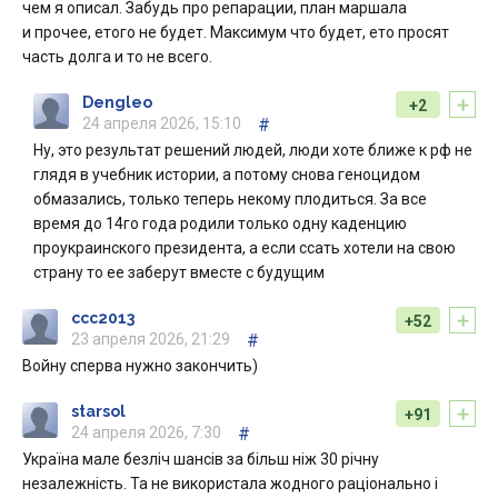
чем я описал. Забудь про репарации, план маршала
и прочее, етого не будет. Максимум что будет, ето просят
часть долга и то не всего.
+
Dengleo
+2
24 апреля 2026, 15:10
#
Ну, это результат решений людей, люди хоте ближе к рф не
глядя в учебник истории, а потому снова геноцидом
обмазались, только теперь некому плодиться. За все
время до 14го года родили только одну каденцию
проукраинского президента, а если ссать хотели на свою
страну то ее заберут вместе с будущим
+
ccc2013
+52
23 апреля 2026, 21:29
#
Войну сперва нужно закончить)
+
starsol
+91
24 апреля 2026, 7:30
#
Україна мале безліч шансів за більш ніж 30 річну
незалежність. Та не використала жодного раціонально і