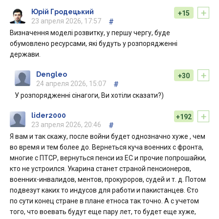
+
Юрій Гродецький
+15
23 апреля 2026, 17:57
#
Визначення моделі розвитку, у першу чергу, буде
обумовлено ресурсами, які будуть у розпорядженні
держави.
+
Dengleo
+30
24 апреля 2026, 15:07
#
У розпорядженні сінагоги, Ви хотіли сказати?)
+
lider2000
+192
23 апреля 2026, 20:46
#
Я вам и так скажу, после войни будет однозначно хуже , чем
во время и тем более до. Вернеться куча военних с фронта,
многие с ПТСР, вернуться пенси из ЕС и прочие попрошайки,
кто не устроился. Укарина станет страной пенсионеров,
военних-инвалидов, ментов, прокуроров, судей и т. д. Потом
подвезут каких то индусов для работи и пакистанцев. Єто
по сути конец стране в плане етноса так точно. А с учетом
того, что воевать будут еще пару лет, то будет еще хуже,