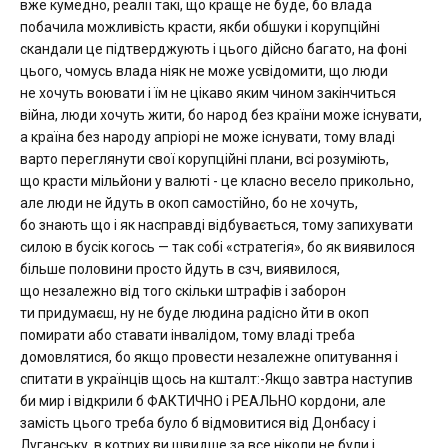
вже кумедно, реалії такі, що краще не буде, бо влада
побачила можливість красти, якби обшуки і корупційні
скандали це підтверджують і цього дійсно багато, на фоні
цього, чомусь влада ніяк не може усвідомити, що люди
не хочуть воювати і їм не цікаво яким чином закінчиться
війна, люди хочуть жити, бо народ без країни може існувати,
а країна без народу апріорі не може існувати, тому владі
варто переглянути свої корупційні плани, всі розуміють,
що красти мільйони у валюті - це класно весело прикольно,
але люди не йдуть в окоп самостійно, бо не хочуть,
бо знають що і як насправді відбувається, тому запихувати
силою в бусік когось — так собі «стратегія», бо як виявилося
більше половини просто йдуть в сзч, виявилося,
що незалежно від того скільки штрафів і заборон
ти придумаєш, ну не буде людина радісно йти в окоп
помирати або ставати інвалідом, тому владі треба
домовлятися, бо якщо провести незалежне опитування і
спитати в українців щось на кшталт:-Якщо завтра наступив
би мир і відкрили б ФАКТИЧНО і РЕАЛЬНО кордони, але
замість цього треба було б відмовитися від Донбасу і
Луганську, в котрих ви швидше за все ніколи не були і