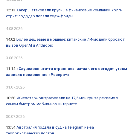
12:13
Хакеры атаковали крупные финансовые компании Уолл-
стрит: под удар попали хедж-фонды
4.08.2026
14:02
Более дешевые и мощные: китайские ИИ-модели бросают
вызов OpenAI и Anthropic
3.08.2026
11:14
«Случилось что-то странное»: из-за чего сегодня утром
зависло приложение «Резерв+»
31.07.2026
10:58
«Киевстар» оштрафовали на 17,5 млн грн за рекламу о
самом быстром мобильном интернете
30.07.2026
13:54
Австралия подала в суд на Telegram из-за
террористических постов