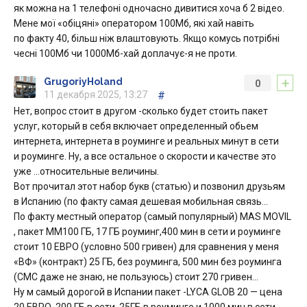
як можна на 1 телефоні одночасно дивитися хоча б 2 відео.
Мене мої «обіцяні» оператором 100Мб, які хай навіть
по факту 40, більш ніж влаштовують. Якщо комусь потрібні
чесні 100Мб чи 1000Мб-хай доплачує-я не проти.
+
GrugoriyHoland
0
11 декабря 2025, 13:27
#
Нет, вопрос стоит в другом -сколько будет стоить пакет
услуг, который в себя включает определенный обьем
интернета, интернета в роуминге и реальных минут в сети
и роуминге. Ну, а все остальное о скорости и качестве это
уже …относительные величины.
Вот прочитал этот набор букв (статью) и позвонил друзьям
в Испанию (по факту самая дешевая мобильная связь…
По факту местный оператор (самый популярный) MAS MOVIL
, пакет ММ100 ГБ, 17 ГБ роуминг,400 мин в сети и роуминге
стоит 10 ЕВРО (условно 500 гривен) для сравнения у меня
«ВФ» (контракт) 25 ГБ, без роуминга, 500 мин без роуминга
(СМС даже не знаю, не пользуюсь) стоит 270 гривен…
Ну м самый дорогой в Испании пакет -LYCA GLOB 20 — цена