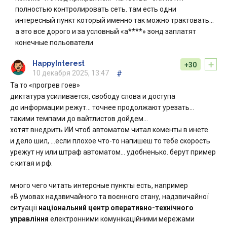
полностью контролировать сеть. там есть одни
интересный пункт который именно так можно трактовать…
а это все дорого и за условный «а****» зонд заплатят
конечные польователи
+
HappyInterest
+30
10 декабря 2025, 13:47
#
Та то «прогрев гоев»
диктатура усиливается, свободу слова и доступа
до информации режут… точнее продолжают урезать…
такими темпами до вайтлистов дойдем…
хотят внедрить ИИ чтоб автоматом читал коменты в инете
и дело шил, …если плохое что-то напишеш то тебе скорость
урежут ну или штраф автоматом… удобненько. берут пример
с китая и рф.
много чего читать интерсные пункты есть, например
«В умовах надзвичайного та воєнного стану, надзвичайної
ситуації
національний центр оперативно-технічного
управління
електронними комунікаційними мережами