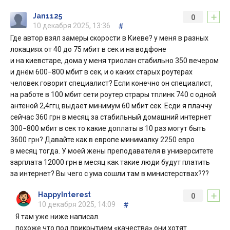
+
Jan1125
0
10 декабря 2025, 13:36
#
Где автор взял замеры скорости в Киеве? у меня в разных
локациях от 40 до 75 мбит в сек и на водфоне
и на киевстаре, дома у меня триолан стабильно 350 вечером
и днём 600−800 мбит в сек, и о каких старых роутерах
человек говорит специалист? Если конечно он специалист,
на работе в 100 мбит сети роутер страры тплинк 740 с одной
антеной 2,4ггц выдает минимум 60 мбит сек. Есди я плаччу
сейчас 360 грн в месяц за стабильный домашний интернет
300−800 мбит в сек то какие доплаты в 10 раз могут быть
3600 грн? Давайте как в европе минималку 2250 евро
в месяц тогда. У моей жены преподавателя в университете
зарплата 12000 грн в месяц как такие люди будут платить
за интернет? Вы чего с ума сошли там в министерствах???
+
HappyInterest
0
10 декабря 2025, 14:09
#
Я там уже ниже написал.
похоже что под прикрытием «качества» они хотят