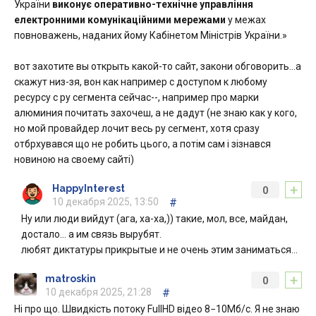
України
виконує оперативно-технічне управління
електронними комунікаційними мережами
у межах
повноважень, наданих йому Кабінетом Міністрів України.»
вот захотите вы открыть какой-то сайт, закони обговорить…а
скажут низ-зя, вон как например с доступом к любому
ресурсу с ру сегмента сейчас--, например про марки
алюминия почитать захочеш, а не дадут (не знаю как у кого,
но мой провайдер лочит весь ру сегмент, хотя сразу
отбрхувався що не робить цього, а потім сам і зізнався
новиною на своему сайті)
+
HappyInterest
0
10 декабря 2025, 13:50
#
Ну или люди вийдут (ага, ха-ха,)) такие, мол, все, майдан,
достало… а им связь вырубят.
любят диктатуры прикрытые и не очень этим заниматься…
+
matroskin
0
10 декабря 2025, 21:28
#
Ні про що. Швидкість потоку FullHD відео 8−10Мб/c. Я не знаю