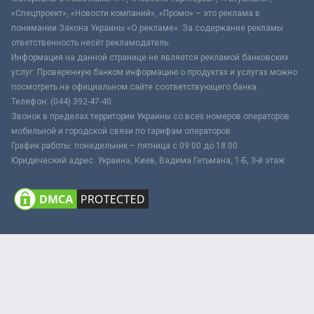
«Спецпроект», «Новости компаний», «Промо» – это реклама в
понимании Закона Украины «О рекламе». За содержание рекламы
ответственность несёт рекламодатель.
Информация на данной странице не является рекламой банковских
услуг. Проверенную банком информацию о продуктах и услугах можно
посмотреть на официальном сайте соответствующего банка.
Телефон: (044) 392-47-40
Звонок в пределах территории Украины со всех номеров операторов
мобильной и городской связи по тарифам операторов
График работы: понедельник – пятница с 09:00 до 18:00
Юридический адрес: Украина, Киев, Вадима Гетьмана, 1-Б, 3-й этаж