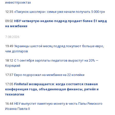
инвестпроектах
12:35
«Пакунок школяра»: семьи уже начали получать 5 000 грн
09:02
НБУ четвертую неделю подряд продает более $1 млрд
на межбанке
7.08.2026
19:49
Украинцы шестой месяц подряд покупают больше евро,
чем долларов
18:12
С 1 сентября зарплаты педагогов вырастут на 20% —
Корецкий
17:37
Евро подорожал на межбанке на 22 копейки
17:05
FinRetail возвращается: когда состоится главная
конференция года, объединяющая финансы, ритейл и
технологии
16:44
НБУ выпустит памятную монету в честь Папы Римского
Иоанна Павла II