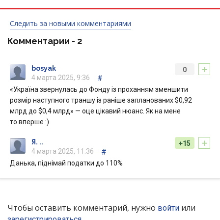
Следить за новыми комментариями
Комментарии -
2
+
bosyak
0
4 марта 2025, 9:36
#
«Україна звернулась до Фонду із проханням зменшити
розмір наступного траншу із раніше запланованих $0,92
млрд до $0,4 млрд» — оце цікавий нюанс. Як на мене
то вперше :)
+
Я. ..
+15
4 марта 2025, 11:36
#
Данька, піднімай податки до 110%
Чтобы оставить комментарий, нужно
или
войти
зарегистрироваться