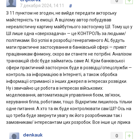
+
0
7 декабря 2024, 14:11
#
З 11 пунктом не згоден, не вийде передати акторську
майстерність та емоції. А вцілому автор побудував
нереалістичну картину майбутнього застосунку ШІ. Тому що у
ШІ лише одна «сверхзадача» — це КОНТРОЛЬ за людьми/
політиками. Всі успіхі в розробці генеративного AL будуть
мати практичне застосування в банківській сфері — привіт
працівникам фінмону, скоро ви станете не потрібні. Аналізом
транзакцій cbdc буде займатись саме Al. Крім банківської
сфери практичний застосунок буде в розвідці/спецслужби —
контроль за інформацією в Інтернеті, а також обробка
інформації отриманої з інших джерел в інтересах розвідки.
Ну і звичайно це робота в інтересах військових:
моделювання, автоматизація управління боєм, зв’язок,
керування бпла, роботами, тощо. Відкритим лишилось тільки
одне питання. А хто та як буде контролювати сам ШІ? Ось на
що треба буде звернути увагу як його розробникам так і
замовникам/ інтересантам цих розробок. Все інше це лірика
+
denkauk
0