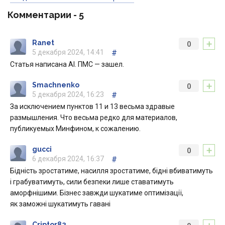
Комментарии -
5
+
Ranet
0
5 декабря 2024, 14:41
#
Статья написана AI. ПМС — зашел.
+
Smachnenko
0
5 декабря 2024, 16:23
#
За исключением пунктов 11 и 13 весьма здравые
размышления. Что весьма редко для материалов,
публикуемых Минфином, к сожалению.
+
gucci
0
6 декабря 2024, 16:37
#
Бідність зростатиме, насилля зростатиме, бідні вбиватимуть
і грабуватимуть, сили безпеки лише ставатимуть
аморфнішими. Бізнес завжди шукатиме оптимізації,
як заможні шукатимуть гавані
Criptor82