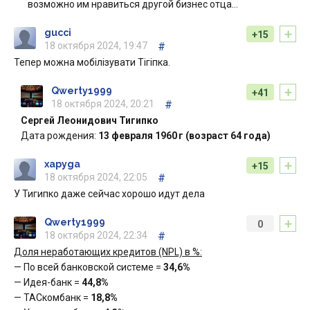
возможно им нравиться другой бизнес отца…
+
gucci
+15
18 октября 2024, 19:47
#
Тепер можна мобілізувати Тігіпка.
+
Qwerty1999
+41
18 октября 2024, 20:21
#
Сергей Леонидович Тигипко
Дата рождения:
13 февраля 1960 г (возраст 64 года)
+
xapyga
+15
18 октября 2024, 22:05
#
У Тигипко даже сейчас хорошо идут дела
+
Qwerty1999
0
18 октября 2024, 22:34
#
Доля неработающих кредитов (NPL) в %:
— По всей банковской системе =
34,6%
— Идея-банк =
44,8%
— ТАСкомбанк =
18,8%