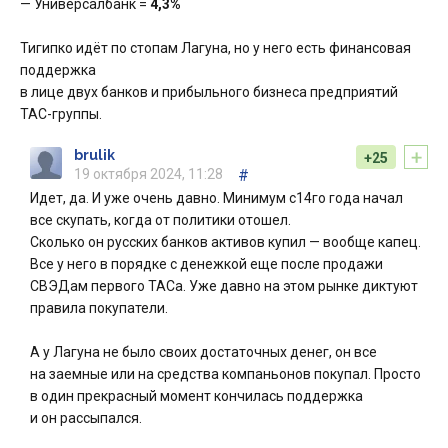
— Универсалбанк =
4,3%
Тигипко идёт по стопам Лагуна, но у него есть финансовая
поддержка
в лице двух банков и прибыльного бизнеса предприятий
ТАС-группы.
+
brulik
+25
19 октября 2024, 11:28
#
Идет, да. И уже очень давно. Минимум с14го года начал
все скупать, когда от политики отошел.
Сколько он русских банков активов купил — вообще капец.
Все у него в порядке с денежкой еще после продажи
СВЭДам первого ТАСа. Уже давно на этом рынке диктуют
правила покупатели.
А у Лагуна не было своих достаточных денег, он все
на заемные или на средства компаньонов покупал. Просто
в один прекрасный момент кончилась поддержка
и он рассыпался.