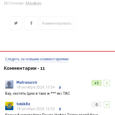
Источник:
Минфин
Комментировать
Следить за новыми комментариями
Комментарии -
11
+
Matrasszvir
+1
18 октября 2024, 15:54
#
Вау, скотять Ідею в таке ж *** як і ТАС
+
tobik82
0
18 октября 2024, 16:52
#