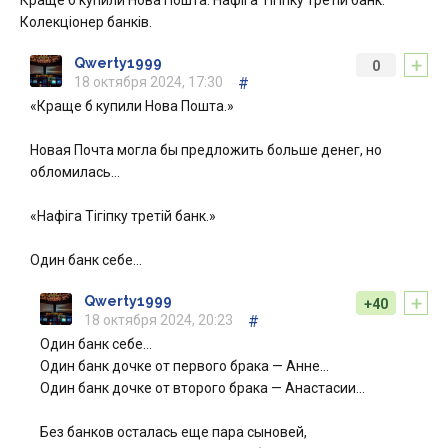
Краще б купили Нова Пошта. Нафіга Тігіпку третій банк.
Колекціонер банків.
+
Qwerty1999
0
18 октября 2024, 17:30
#
«Краще б купили Нова Пошта.»
Новая Почта могла бы предложить больше денег, но
обломилась…
«Нафіга Тігіпку третій банк.»
Один банк себе…
+
Qwerty1999
+40
18 октября 2024, 20:23
#
Один банк себе…
Один банк дочке от первого брака — Анне…
Один банк дочке от второго брака — Анастасии…
Без банков осталась еще пара сыновей,