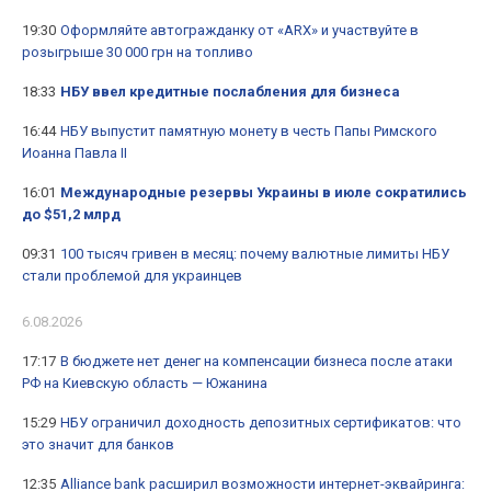
19:30
Оформляйте автогражданку от «ARX» и участвуйте в
розыгрыше 30 000 грн на топливо
18:33
НБУ ввел кредитные послабления для бизнеса
16:44
НБУ выпустит памятную монету в честь Папы Римского
Иоанна Павла II
16:01
Международные резервы Украины в июле сократились
до $51,2 млрд
09:31
100 тысяч гривен в месяц: почему валютные лимиты НБУ
стали проблемой для украинцев
6.08.2026
17:17
В бюджете нет денег на компенсации бизнеса после атаки
РФ на Киевскую область — Южанина
15:29
НБУ ограничил доходность депозитных сертификатов: что
это значит для банков
12:35
Alliance bank расширил возможности интернет-эквайринга: