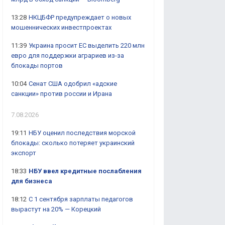
13:28
НКЦБФР предупреждает о новых
мошеннических инвестпроектах
11:39
Украина просит ЕС выделить 220 млн
евро для поддержки аграриев из-за
блокады портов
10:04
Сенат США одобрил «адские
санкции» против россии и Ирана
7.08.2026
19:11
НБУ оценил последствия морской
блокады: сколько потеряет украинский
экспорт
18:33
НБУ ввел кредитные послабления
для бизнеса
18:12
С 1 сентября зарплаты педагогов
вырастут на 20% — Корецкий