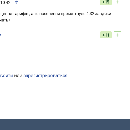
+
#
+15
 10:42
щення тарифів , а то населення проковтнуло 4,32 завдяки
чать»
+
#
+11
или
войти
зарегистрироваться