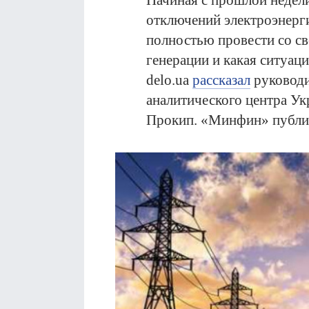
Начиная с прошлой недел
отключений электроэнерг
полностью провести со св
генерации и какая ситуаци
delo.ua
рассказал
руководи
аналитического центра У
Прокип. «Минфин» публик