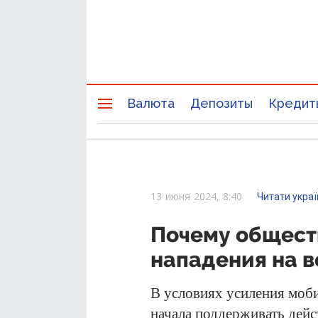
Валюта
Депозиты
Кредит
13 июня 2024, 8:40
Читати укра
Почему общест
нападения на в
В условиях усиления моби
начала поддерживать дей