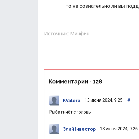
то не сознательно ли вы под
Источник:
Минфин
Комментарии -
128
#
13 июня 2024, 9:25
KValera
Рыба гниёт с головы.
13 июня 2024, 9:26
Злий Інвестор