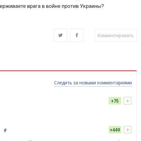
держиваете врага в войне против Украины?
Комментировать
Следить за новыми комментариями
+
+75
+
#
+449