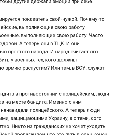
Чтобы другие держали эмоции при себе.
ируется показатель свой-чужой. Почему-то
ицейские, выполняющие свою работу
оенные, выполняющие свою работу. Часто
довой. А теперь они в ТЦК. И они
ью простого народа. И народ считает это
ить у военных тех, кого должны
сю армию распустим? Или там, в ВСУ, служат
ндита в противостоянии с полицейским, люди
аз на месте бандита. Именно с ним
 ненавидели полицейского. А теперь люди
ыми, защищающими Украину, а с теми, кого
тно. Никто из гражданских не хочет уходить
ской пропагандой, что это путь в один конец.