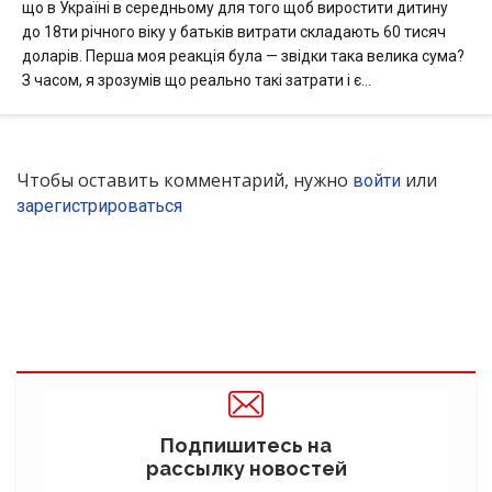
що в Україні в середньому для того щоб виростити дитину
до 18ти річного віку у батьків витрати складають 60 тисяч
доларів. Перша моя реакція була — звідки така велика сума?
З часом, я зрозумів що реально такі затрати і є…
Чтобы оставить комментарий, нужно
или
войти
зарегистрироваться
Подпишитесь на
рассылку новостей