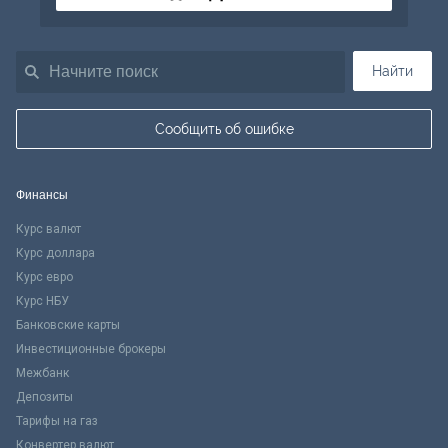
Найти
Сообщить об ошибке
Финансы
Курс валют
Курс доллара
Курс евро
Курс НБУ
Банковские карты
Инвестиционные брокеры
Межбанк
Депозиты
Тарифы на газ
Конвертер валют