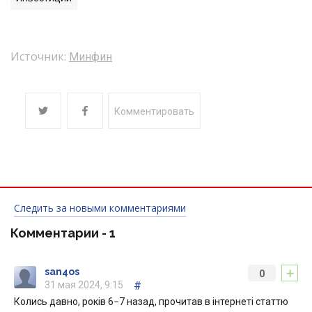
Источник:
Минфин
Комментировать
Следить за новыми комментариями
Комментарии -
1
+
san4os
0
31 мая 2024, 9:15
#
Колись давно, років 6−7 назад, прочитав в інтернеті статтю